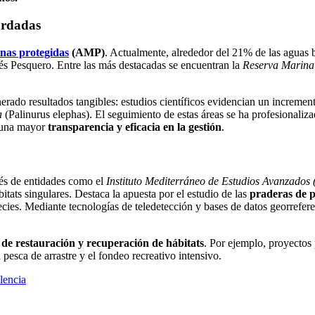
ardadas
inas protegidas
(AMP)
. Actualmente, alrededor del 21% de las aguas b
és Pesquero. Entre las más destacadas se encuentran la
Reserva Marina 
generado resultados tangibles: estudios científicos evidencian un increm
a
(Palinurus elephas). El seguimiento de estas áreas se ha profesionali
a una mayor
transparencia y eficacia en la gestión
.
és de entidades como el
Instituto Mediterráneo de Estudios Avanzado
tats singulares. Destaca la apuesta por el estudio de las
praderas de p
cies. Mediante tecnologías de teledetección y bases de datos georrefer
de restauración y recuperación de hábitats
. Por ejemplo, proyectos 
pesca de arrastre y el fondeo recreativo intensivo.
lencia
o