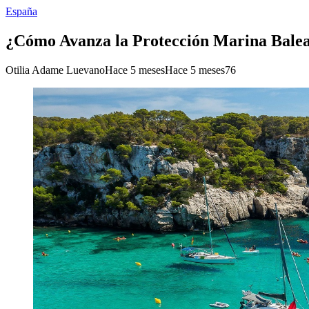
España
¿Cómo Avanza la Protección Marina Bale
Otilia Adame Luevano
Hace 5 meses
Hace 5 meses
76