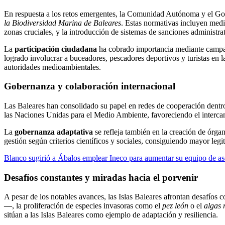
En respuesta a los retos emergentes, la Comunidad Autónoma y el Go
la Biodiversidad Marina de Baleares
. Estas normativas incluyen medi
zonas cruciales, y la introducción de sistemas de sanciones administrat
La
participación ciudadana
ha cobrado importancia mediante campaña
logrado involucrar a buceadores, pescadores deportivos y turistas en la
autoridades medioambientales.
Gobernanza y colaboración internacional
Las Baleares han consolidado su papel en redes de cooperación dentr
las Naciones Unidas para el Medio Ambiente, favoreciendo el intercam
La
gobernanza adaptativa
se refleja también en la creación de órg
gestión según criterios científicos y sociales, consiguiendo mayor leg
Blanco sugirió a Ábalos emplear Ineco para aumentar su equipo de as
Desafíos constantes y miradas hacia el porvenir
A pesar de los notables avances, las Islas Baleares afrontan desafíos
—, la proliferación de especies invasoras como el
pez león
o el
algas 
sitúan a las Islas Baleares como ejemplo de adaptación y resiliencia.