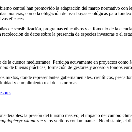
bierno central han promovido la adaptación del marco normativo con l
das pioneras, como la obligación de usar boyas ecológicas para fondeo e
ivas eficaces.
s de sensibilización, programas educativos y el fomento de la ciencia
 recolección de datos sobre la presencia de especies invasoras o el estad
o de la cuenca mediterránea. Participa activamente en proyectos como
bio de buenas prácticas, formación de gestores y acceso a fondos europ
anos mixtos, donde representantes gubernamentales, científicos, pescad
itimidad y cumplimiento real de las normas.
esores
 considerables: la presión del turismo masivo, el impacto del cambio cl
rugulopteryx okamurae
y los vertidos contaminantes. No obstante, el d