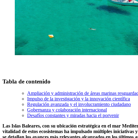
Tabla de contenido
Ampliación y administración de áreas marinas resguarda
Impulso de la investigación y la innovación científica
Regulación avanzada y el involucramiento ciudadano
Gobernanza y colaboración internacional
Desafíos constantes y miradas hacia el porvenir
Las Islas Baleares, con su ubicación estratégica en el mar Medite
vitalidad de estos ecosistemas ha impulsado múltiples iniciativas 
se detallan los avances más relevantes alcanzados en los últimos a