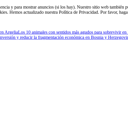
riencia y para mostrar anuncios (si los hay). Nuestro sitio web tambié
kies. Hemos actualizado nuestra Política de Privacidad. Por favor, haga 
 en Argelia
Los 10 animales con sentidos más agudos para sobrevivir en 
 inversión y reducir la fragmentación económica en Bosnia y Herzegovi