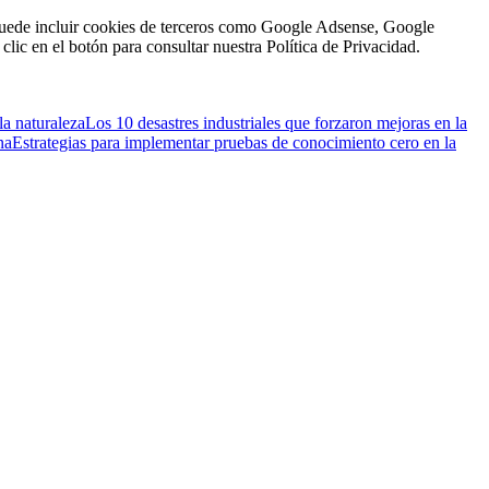
n puede incluir cookies de terceros como Google Adsense, Google
clic en el botón para consultar nuestra Política de Privacidad.
la naturaleza
Los 10 desastres industriales que forzaron mejoras en la
na
Estrategias para implementar pruebas de conocimiento cero en la