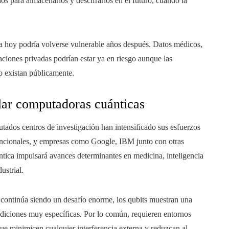
os para almacenarlos y descifrarlos en el futuro, cuando la
ra hoy podría volverse vulnerable años después. Datos médicos,
ciones privadas podrían estar ya en riesgo aunque las
o existan públicamente.
llar computadoras cuánticas
tados centros de investigación han intensificado sus esfuerzos
funcionales, y empresas como Google, IBM junto con otras
tica impulsará avances determinantes en medicina, inteligencia
ustrial.
ontinúa siendo un desafío enorme, los qubits muestran una
diciones muy específicas. Por lo común, requieren entornos
que minimicen cualquier interferencia externa y reduzcan al