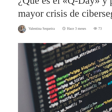
¿Qué es el «Q-Day» y p
mayor crisis de ciberse
Valentina Sequeira
Hace 3 meses
73