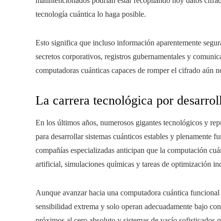
malintencionados podrían estar recopilando hoy datos cifrad
tecnología cuántica lo haga posible.
Esto significa que incluso información aparentemente segu
secretos corporativos, registros gubernamentales y comunica
computadoras cuánticas capaces de romper el cifrado aún n
La carrera tecnológica por desarro
En los últimos años, numerosos gigantes tecnológicos y repu
para desarrollar sistemas cuánticos estables y plenamente 
compañías especializadas anticipan que la computación cuán
artificial, simulaciones químicas y tareas de optimización ind
Aunque avanzar hacia una computadora cuántica funcional c
sensibilidad extrema y solo operan adecuadamente bajo con
próximos al cero absoluto y sistemas de vacío sofisticados 