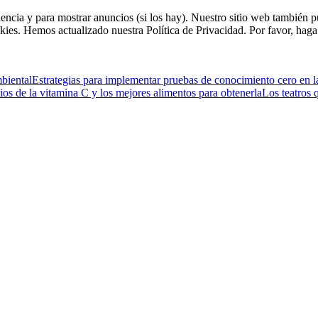
riencia y para mostrar anuncios (si los hay). Nuestro sitio web tambié
kies. Hemos actualizado nuestra Política de Privacidad. Por favor, haga 
mbiental
Estrategias para implementar pruebas de conocimiento cero en l
ios de la vitamina C y los mejores alimentos para obtenerla
Los teatros 