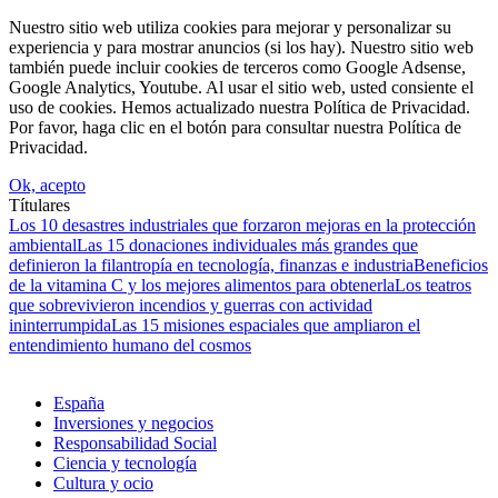
Nuestro sitio web utiliza cookies para mejorar y personalizar su
experiencia y para mostrar anuncios (si los hay). Nuestro sitio web
también puede incluir cookies de terceros como Google Adsense,
Google Analytics, Youtube. Al usar el sitio web, usted consiente el
uso de cookies. Hemos actualizado nuestra Política de Privacidad.
Por favor, haga clic en el botón para consultar nuestra Política de
Privacidad.
Ok, acepto
Títulares
Los 10 desastres industriales que forzaron mejoras en la protección
ambiental
Las 15 donaciones individuales más grandes que
definieron la filantropía en tecnología, finanzas e industria
Beneficios
de la vitamina C y los mejores alimentos para obtenerla
Los teatros
que sobrevivieron incendios y guerras con actividad
ininterrumpida
Las 15 misiones espaciales que ampliaron el
entendimiento humano del cosmos
España
Inversiones y negocios
Responsabilidad Social
Ciencia y tecnología
Cultura y ocio