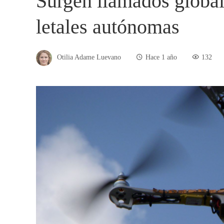
Surgen llamados global
letales autónomas
Otilia Adame Luevano
Hace 1 año
132