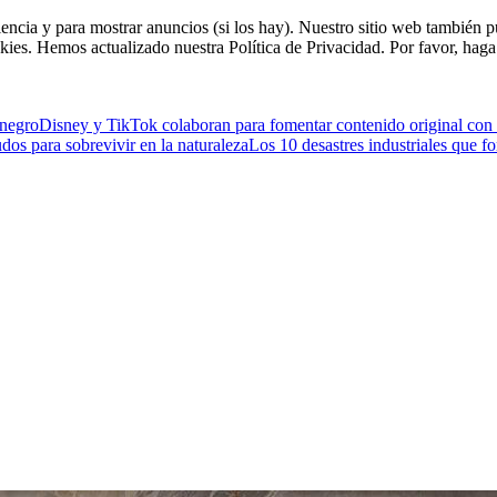
riencia y para mostrar anuncios (si los hay). Nuestro sitio web tambié
kies. Hemos actualizado nuestra Política de Privacidad. Por favor, haga 
enegro
Disney y TikTok colaboran para fomentar contenido original con
os para sobrevivir en la naturaleza
Los 10 desastres industriales que f