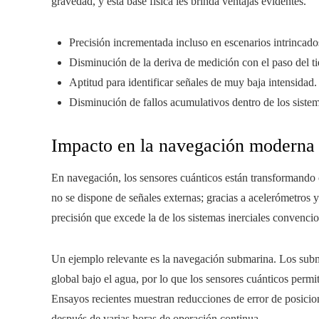
gravedad, y esta base física les brinda ventajas evidentes.
Precisión incrementada incluso en escenarios intrincado
Disminución de la deriva de medición con el paso del t
Aptitud para identificar señales de muy baja intensidad.
Disminución de fallos acumulativos dentro de los siste
Impacto en la navegación moderna
En navegación, los sensores cuánticos están transformando 
no se dispone de señales externas; gracias a acelerómetros 
precisión que excede la de los sistemas inerciales convencio
Un ejemplo relevante es la navegación submarina. Los sub
global bajo el agua, por lo que los sensores cuánticos permi
Ensayos recientes muestran reducciones de error de posici
después de varias horas de operación continua.