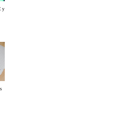
C y
s