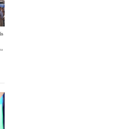
ás
na