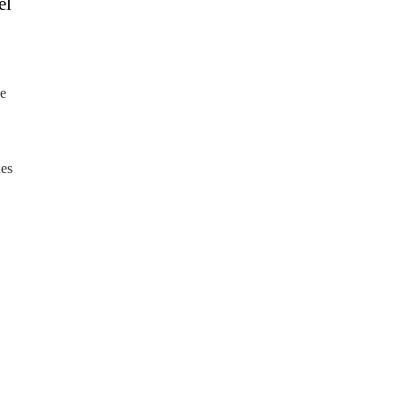
el
de
nes