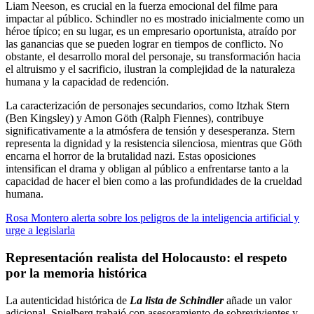
Liam Neeson, es crucial en la fuerza emocional del filme para
impactar al público. Schindler no es mostrado inicialmente como un
héroe típico; en su lugar, es un empresario oportunista, atraído por
las ganancias que se pueden lograr en tiempos de conflicto. No
obstante, el desarrollo moral del personaje, su transformación hacia
el altruismo y el sacrificio, ilustran la complejidad de la naturaleza
humana y la capacidad de redención.
La caracterización de personajes secundarios, como Itzhak Stern
(Ben Kingsley) y Amon Göth (Ralph Fiennes), contribuye
significativamente a la atmósfera de tensión y desesperanza. Stern
representa la dignidad y la resistencia silenciosa, mientras que Göth
encarna el horror de la brutalidad nazi. Estas oposiciones
intensifican el drama y obligan al público a enfrentarse tanto a la
capacidad de hacer el bien como a las profundidades de la crueldad
humana.
Rosa Montero alerta sobre los peligros de la inteligencia artificial y
urge a legislarla
Representación realista del Holocausto: el respeto
por la memoria histórica
La autenticidad histórica de
La lista de Schindler
añade un valor
adicional. Spielberg trabajó con asesoramiento de sobrevivientes y