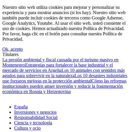
Nuestro sitio web utiliza cookies para mejorar y personalizar su
experiencia y para mostrar anuncios (si los hay). Nuestro sitio web
también puede incluir cookies de terceros como Google Adsense,
Google Analytics, Youtube. Al usar el sitio web, usted consiente el
uso de cookies. Hemos actualizado nuestra Política de Privacidad.
Por favor, haga clic en el botón para consultar nuestra Política de
Privacidad.
Ok, acepto
Títulares
La presión ambiental y fiscal causada por el turismo masivo en
Montenegro
Estrategias para fortalecer la base industrial y el
mercado de servicios en Argelia
Los 10 animales con sentidos más
agudos para sobrevivir en la naturaleza
Los 10 desastres industriales
que forzaron mejoras en la protección ambiental
Cómo las reformas
institucionales pueden atraer inversión y reducir la fragmentación
económica en Bosnia y Herzegovina
España
Inversiones y negocios
Responsabilidad Social
Ciencia y tecnología
Cultura y ocio