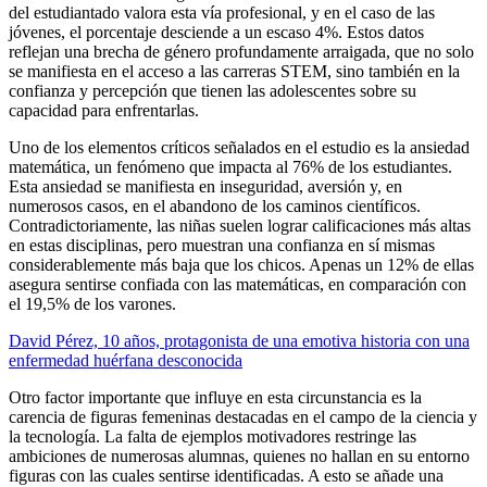
del estudiantado valora esta vía profesional, y en el caso de las
jóvenes, el porcentaje desciende a un escaso 4%. Estos datos
reflejan una brecha de género profundamente arraigada, que no solo
se manifiesta en el acceso a las carreras STEM, sino también en la
confianza y percepción que tienen las adolescentes sobre su
capacidad para enfrentarlas.
Uno de los elementos críticos señalados en el estudio es la ansiedad
matemática, un fenómeno que impacta al 76% de los estudiantes.
Esta ansiedad se manifiesta en inseguridad, aversión y, en
numerosos casos, en el abandono de los caminos científicos.
Contradictoriamente, las niñas suelen lograr calificaciones más altas
en estas disciplinas, pero muestran una confianza en sí mismas
considerablemente más baja que los chicos. Apenas un 12% de ellas
asegura sentirse confiada con las matemáticas, en comparación con
el 19,5% de los varones.
David Pérez, 10 años, protagonista de una emotiva historia con una
enfermedad huérfana desconocida
Otro factor importante que influye en esta circunstancia es la
carencia de figuras femeninas destacadas en el campo de la ciencia y
la tecnología. La falta de ejemplos motivadores restringe las
ambiciones de numerosas alumnas, quienes no hallan en su entorno
figuras con las cuales sentirse identificadas. A esto se añade una