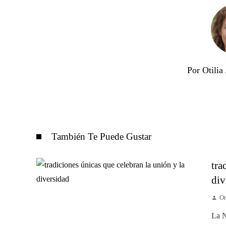
Por Otili
También Te Puede Gustar
tra
div
Ot
La N