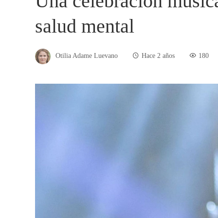
Una celebración musica
salud mental
Otilia Adame Luevano
Hace 2 años
180