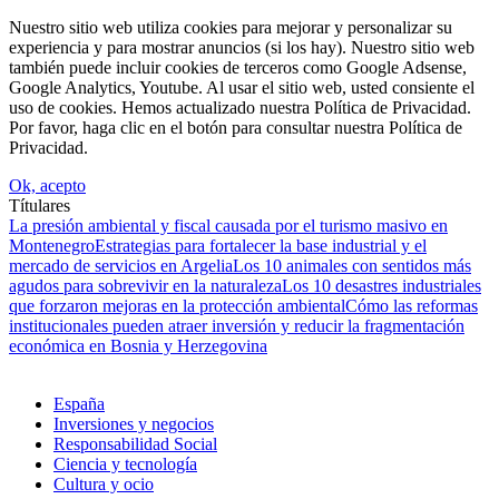
Nuestro sitio web utiliza cookies para mejorar y personalizar su
experiencia y para mostrar anuncios (si los hay). Nuestro sitio web
también puede incluir cookies de terceros como Google Adsense,
Google Analytics, Youtube. Al usar el sitio web, usted consiente el
uso de cookies. Hemos actualizado nuestra Política de Privacidad.
Por favor, haga clic en el botón para consultar nuestra Política de
Privacidad.
Ok, acepto
Títulares
La presión ambiental y fiscal causada por el turismo masivo en
Montenegro
Estrategias para fortalecer la base industrial y el
mercado de servicios en Argelia
Los 10 animales con sentidos más
agudos para sobrevivir en la naturaleza
Los 10 desastres industriales
que forzaron mejoras en la protección ambiental
Cómo las reformas
institucionales pueden atraer inversión y reducir la fragmentación
económica en Bosnia y Herzegovina
España
Inversiones y negocios
Responsabilidad Social
Ciencia y tecnología
Cultura y ocio