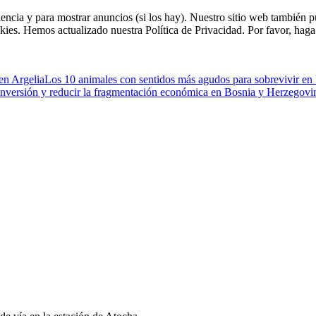
riencia y para mostrar anuncios (si los hay). Nuestro sitio web tambié
kies. Hemos actualizado nuestra Política de Privacidad. Por favor, haga 
 en Argelia
Los 10 animales con sentidos más agudos para sobrevivir en 
 inversión y reducir la fragmentación económica en Bosnia y Herzegovi