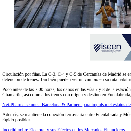
Circulación por filas. La C-3, C-4 y C-5 de Cercanías de Madrid se en
detención de trenes. También pueden ver un cambio en su ruta habitua
Poco antes de las 7.00 horas, los daños en las vías 7 y 8 de la estaci
Chamartín, así como a los trenes con origen y destino en Fuenlabrada,
Net-Pharma se une a Barcelona & Partners para impulsar el estatus de c
Además, se mantiene la conexión ferroviaria entre Fuenlabrada y Mós
rápido posible».
Incertidumbre Electoral y sus Efectos en los Mercados Financieros