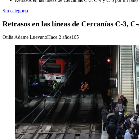
Retrasos en las líneas de Cercanías C-3, C-4 y C-5 por un fallo
Sin categoría
Retrasos en las líneas de Cercanías C-3, C-
Otilia Adame Luevano
Hace 2 años
165