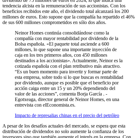
dividendo de 75 millones de euros en 2024, lo que indica una
tendencia alcista en la remuneración de sus accionistas. Con los
beneficios recibidos este año, el dividendo total alcanzará los 200
millones de euros. Esto supone que la compañía ha repartido el 46%
de sus 600 millones comprometidos en sólo dos años.
Neinor Homes continúa consolidándose como la
compañía con mayor rentabilidad por dividendo de la
Bolsa española. «El paquete total asciende a 600
millones, lo que supone una importante inyección de
caja en los tres primeros años, con 450 millones
destinados a los accionistas». Actualmente, Neinor es la
cotizada española con el plan retributivo más atractivo.
“Es un buen momento para invertir y formar parte de
esta empresa, sobre todo si lo que buscas es rentabilidad
por dividendo, aunque es posible que el beneficio por
acción caiga entre un 15 y un 20% dependiendo del
valor de las acciones”, comenta Borja García . -
Egotxeaga, director general de Neinor Homes, en una
entrevista con elEconomista.es.
Impacto de represalias chinas en el precio del petróleo
A pesar de los desafíos actuales del mercado, se espera que esta
distribución de dividendos no solo aumente la confianza de los
inversores sino que también aumente el interés en la empresa. Con