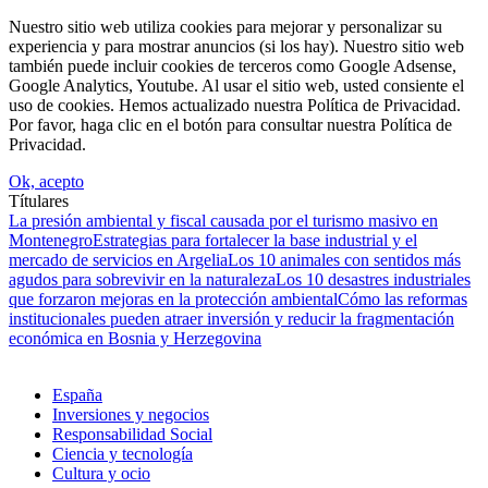
Nuestro sitio web utiliza cookies para mejorar y personalizar su
experiencia y para mostrar anuncios (si los hay). Nuestro sitio web
también puede incluir cookies de terceros como Google Adsense,
Google Analytics, Youtube. Al usar el sitio web, usted consiente el
uso de cookies. Hemos actualizado nuestra Política de Privacidad.
Por favor, haga clic en el botón para consultar nuestra Política de
Privacidad.
Ok, acepto
Títulares
La presión ambiental y fiscal causada por el turismo masivo en
Montenegro
Estrategias para fortalecer la base industrial y el
mercado de servicios en Argelia
Los 10 animales con sentidos más
agudos para sobrevivir en la naturaleza
Los 10 desastres industriales
que forzaron mejoras en la protección ambiental
Cómo las reformas
institucionales pueden atraer inversión y reducir la fragmentación
económica en Bosnia y Herzegovina
España
Inversiones y negocios
Responsabilidad Social
Ciencia y tecnología
Cultura y ocio