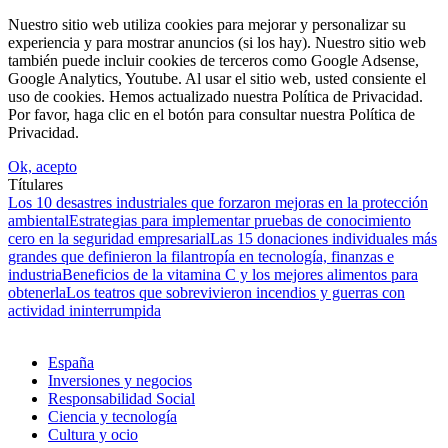
Nuestro sitio web utiliza cookies para mejorar y personalizar su
experiencia y para mostrar anuncios (si los hay). Nuestro sitio web
también puede incluir cookies de terceros como Google Adsense,
Google Analytics, Youtube. Al usar el sitio web, usted consiente el
uso de cookies. Hemos actualizado nuestra Política de Privacidad.
Por favor, haga clic en el botón para consultar nuestra Política de
Privacidad.
Ok, acepto
Títulares
Los 10 desastres industriales que forzaron mejoras en la protección
ambiental
Estrategias para implementar pruebas de conocimiento
cero en la seguridad empresarial
Las 15 donaciones individuales más
grandes que definieron la filantropía en tecnología, finanzas e
industria
Beneficios de la vitamina C y los mejores alimentos para
obtenerla
Los teatros que sobrevivieron incendios y guerras con
actividad ininterrumpida
España
Inversiones y negocios
Responsabilidad Social
Ciencia y tecnología
Cultura y ocio