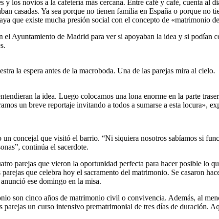
ores y los novios a la cafetería más cercana. Entre café y café, cuenta a
aban casadas. Ya sea porque no tienen familia en España o porque no ti
braya que existe mucha presión social con el concepto de «matrimonio 
n el Ayuntamiento de Madrid para ver si apoyaban la idea y si podían co
s.
stra la espera antes de la macroboda. Una de las parejas mira al cielo.
ntendieran la idea. Luego colocamos una lona enorme en la parte traser
ramos un breve reportaje invitando a todos a sumarse a esta locura», ex
o un concejal que visitó el barrio. “Ni siquiera nosotros sabíamos si fun
onas”, continúa el sacerdote.
atro parejas que vieron la oportunidad perfecta para hacer posible lo q
parejas que celebra hoy el sacramento del matrimonio. Se casaron hace
 anunció ese domingo en la misa.
nio son cinco años de matrimonio civil o convivencia. Además, al menos
las parejas un curso intensivo prematrimonial de tres días de duración