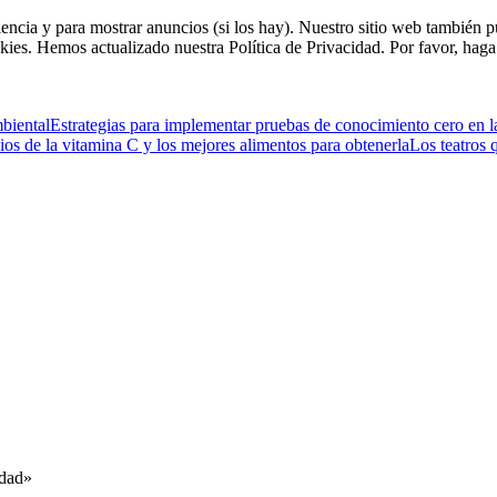
riencia y para mostrar anuncios (si los hay). Nuestro sitio web tambié
kies. Hemos actualizado nuestra Política de Privacidad. Por favor, haga 
mbiental
Estrategias para implementar pruebas de conocimiento cero en l
ios de la vitamina C y los mejores alimentos para obtenerla
Los teatros 
idad»