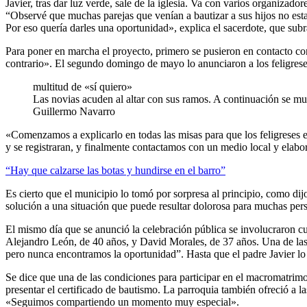
Javier, tras dar luz verde, sale de la iglesia. Va con varios organizad
“Observé que muchas parejas que venían a bautizar a sus hijos no est
Por eso quería darles una oportunidad», explica el sacerdote, que su
Para poner en marcha el proyecto, primero se pusieron en contacto co
contrario». El segundo domingo de mayo lo anunciaron a los feligrese
multitud de «sí quiero»
Las novias acuden al altar con sus ramos. A continuación se mue
Guillermo Navarro
«Comenzamos a explicarlo en todas las misas para que los feligreses e
y se registraran, y finalmente contactamos con un medio local y elabo
“Hay que calzarse las botas y hundirse en el barro”
Es cierto que el municipio lo tomó por sorpresa al principio, como dij
solución a una situación que puede resultar dolorosa para muchas pers
El mismo día que se anunció la celebración pública se involucraron cu
Alejandro León, de 40 años, y David Morales, de 37 años. Una de las 
pero nunca encontramos la oportunidad”. Hasta que el padre Javier lo
Se dice que una de las condiciones para participar en el macromatrimo
presentar el certificado de bautismo. La parroquia también ofreció a 
«Seguimos compartiendo un momento muy especial».