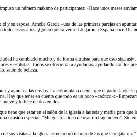
e no impuso un número máximo de participantes: «Hace unos meses envia
e él y su esposa, Amelie García –una de las primeras parejas en apunt
todos estos años. ¡Quien quiera venir! Llegaron a España hace 16 año
iudad ha cambiado mucho y de forma altruista para que esto siga así»,
ladores y estilistas. Todos se ofrecieron a ayudarlos. ayudando con los p
lo. salón de belleza.
borar y ayudar a las novias. La colombiana cuenta que el padre Javier l
rma. Hay que tener en cuenta que todo es un poco «caótico»: «Empezamo
e nueve y lo hice de dos en dos.
e tiene que estar en el salón de la iglesia a las seis y media para que
a ocasión especial. “Me gustó la idea de usar un traje nuevo”. Sin emba
e sus visitas a la iglesia se enamoró de uno de los que le regalaron. “