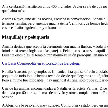
A la celebración asistieron unos 400 invitados. Javier se ríe de qu
que habrá más.»
Andrés Reyes, uno de los novios, escucha la conversación. Señala qu
tenemos familia, pero tenemos mucha gente”. amigos que hemos hecho 
casarse al año siguiente, «¡y míranos!»
Maquillaje y peluquería
Amalia destaca que acepta la ceremonia con mucha ilusión. «Toda la c
brindar asistencia logística a las parejas. Peluqueros, sastres, maquil
Durante estos días, el templo transformó su salón parroquial en uno so
Un Oasis Cosmopolita en el Corazón de Barcelona
Natalia Alarcón, por ejemplo, es la manicurista que se ofreció a cola
poquito de todo lo que hemos recibido desde que llegamos aquí”, afi
Pero a mí me fue imposible, ¡hay muchos! Al final sólo pude cuidar d
Una de las amigas encomendadas a Natalia es Graciela Varillas. Dice qu
de novia por 60 euros, además de un velo y otros complementos: «Es un
ocasión.
A Alejandra le pasó algo muy curioso. Compró su vestido, pero en una d