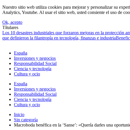
Nuestro sitio web utiliza cookies para mejorar y personalizar su expe
Analytics, Youtube. Al usar el sitio web, usted consiente el uso de coo
Ok, acepto
Títulares
Los 10 desastres industriales que forzaron mejoras en la protección a
que definieron la filantropía en tecnología, finanzas e industria
Benefic
España
Inversiones y negocios
Responsabilidad Social
Ciencia y tecnología
Cultura y ocio
España
Inversiones y negocios
Responsabilidad Social
Ciencia y tecnología
Cultura y ocio
Inicio
Sin categoría
Macroboda benéfica en la ‘Sanse’: «Quería darles una oportun