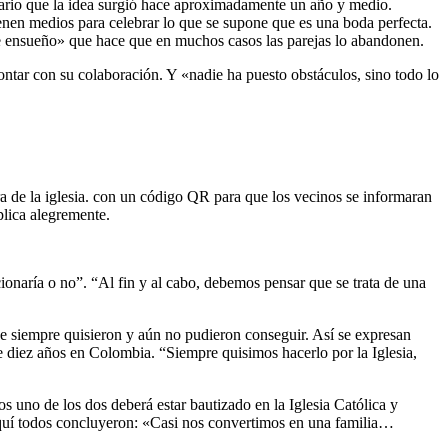
l diario que la idea surgió hace aproximadamente un año y medio.
enen medios para celebrar lo que se supone que es una boda perfecta.
de ensueño» que hace que en muchos casos las parejas lo abandonen.
ntar con su colaboración. Y «nadie ha puesto obstáculos, sino todo lo
a de la iglesia. con un código QR para que los vecinos se informaran
plica alegremente.
cionaría o no”. “Al fin y al cabo, debemos pensar que se trata de una
ue siempre quisieron y aún no pudieron conseguir. Así se expresan
 diez años en Colombia. “Siempre quisimos hacerlo por la Iglesia,
 uno de los dos deberá estar bautizado en la Iglesia Católica y
. Aquí todos concluyeron: «Casi nos convertimos en una familia…