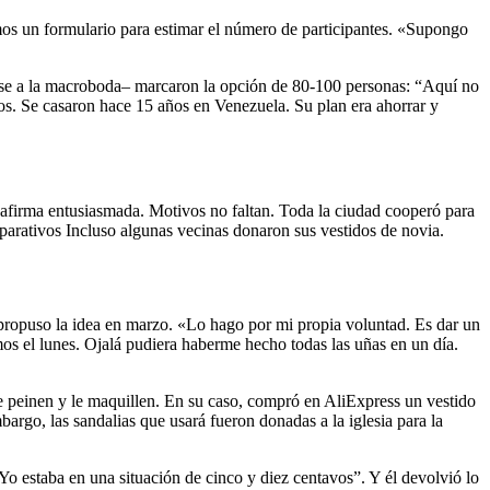
mos un formulario para estimar el número de participantes. «Supongo
arse a la macroboda– marcaron la opción de 80-100 personas: “Aquí no
s. Se casaron hace 15 años en Venezuela. Su plan era ahorrar y
 afirma entusiasmada. Motivos no faltan. Toda la ciudad cooperó para
reparativos Incluso algunas vecinas donaron sus vestidos de novia.
e propuso la idea en marzo. «Lo hago por mi propia voluntad. Es dar un
s el lunes. Ojalá pudiera haberme hecho todas las uñas en un día.
 le peinen y le maquillen. En su caso, compró en AliExpress un vestido
rgo, las sandalias que usará fueron donadas a la iglesia para la
Yo estaba en una situación de cinco y diez centavos”. Y él devolvió lo