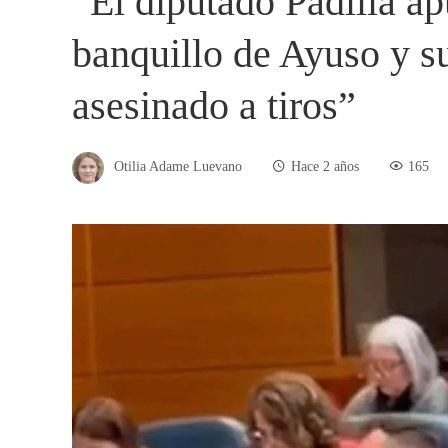
“El diputado Padilla ap
banquillo de Ayuso y su
asesinado a tiros”
Otilia Adame Luevano
Hace 2 años
165