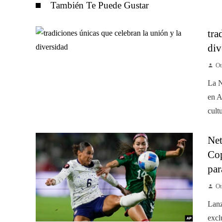
También Te Puede Gustar
tra
div
Ot
La N
en A
cult
Net
Cop
par
Ot
Lanz
excl