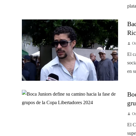
plat
Bad
Ric
Ot
El c
soci
en su
Boc
gru
Ot
El C
supe