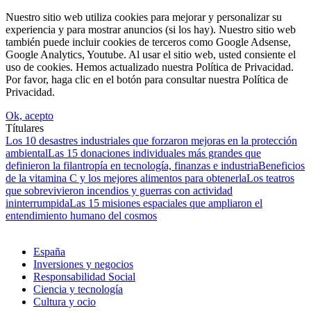
Nuestro sitio web utiliza cookies para mejorar y personalizar su
experiencia y para mostrar anuncios (si los hay). Nuestro sitio web
también puede incluir cookies de terceros como Google Adsense,
Google Analytics, Youtube. Al usar el sitio web, usted consiente el
uso de cookies. Hemos actualizado nuestra Política de Privacidad.
Por favor, haga clic en el botón para consultar nuestra Política de
Privacidad.
Ok, acepto
Títulares
Los 10 desastres industriales que forzaron mejoras en la protección
ambiental
Las 15 donaciones individuales más grandes que
definieron la filantropía en tecnología, finanzas e industria
Beneficios
de la vitamina C y los mejores alimentos para obtenerla
Los teatros
que sobrevivieron incendios y guerras con actividad
ininterrumpida
Las 15 misiones espaciales que ampliaron el
entendimiento humano del cosmos
España
Inversiones y negocios
Responsabilidad Social
Ciencia y tecnología
Cultura y ocio