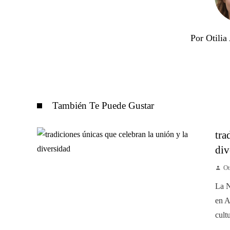
Por Otili
También Te Puede Gustar
tra
div
Ot
La N
en A
cult