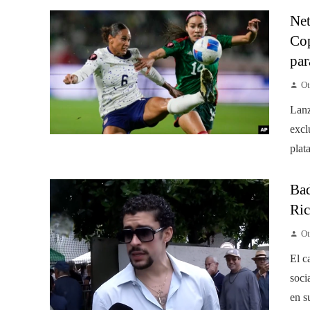
Net
Cop
par
Ot
Lanz
excl
plat
Bad
Ric
Ot
El c
soci
en su