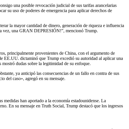
sigo una posible revocación judicial de sus tarifas arancelarias
vocar su uso de poderes de emergencia para aplicar derechos de
terar la mayor cantidad de dinero, generación de riqueza e influencia
929 otra vez, una GRAN DEPRESIÓN!”, mencionó Trump.
ros, principalmente provenientes de China, con el argumento de
l de EE.UU. dictaminó que Trump excedió su autoridad al aplicar una
es mostró dudas sobre la legitimidad de su enfoque.
bstante, ya anticipó las consecuencias de un fallo en contra de sus
cio del caso», agregó en su mensaje.
tas medidas han aportado a la economía estadounidense. La
ierno. En su mensaje en Truth Social, Trump destacó que los ingresos