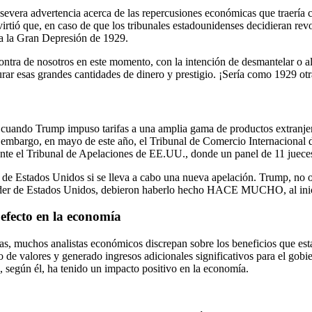
era advertencia acerca de las repercusiones económicas que traería con
irtió que, en caso de que los tribunales estadounidenses decidieran re
 a la Gran Depresión de 1929.
ontra de nosotros en este momento, con la intención de desmantelar o al
staurar esas grandes cantidades de dinero y prestigio. ¡Sería como 1
 cuando Trump impuso tarifas a una amplia gama de productos extranje
 Sin embargo, en mayo de este año, el Tribunal de Comercio Internaciona
ón ante el Tribunal de Apelaciones de EE.UU., donde un panel de 11 juec
a de Estados Unidos si se lleva a cabo una nueva apelación. Trump, no o
 el poder de Estados Unidos, debieron haberlo hecho HACE MUCHO, al ini
 efecto en la economía
as, muchos analistas económicos discrepan sobre los beneficios que es
do de valores y generado ingresos adicionales significativos para el gob
e, según él, ha tenido un impacto positivo en la economía.