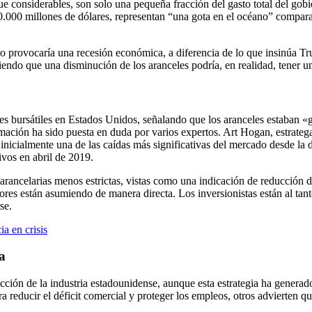
e considerables, son solo una pequeña fracción del gasto total del go
80.000 millones de dólares, representan “una gota en el océano” compara
o provocaría una recesión económica, a diferencia de lo que insinúa Tr
endo que una disminución de los aranceles podría, en realidad, tener 
ices bursátiles en Estados Unidos, señalando que los aranceles estaban
firmación ha sido puesta en duda por varios expertos. Art Hogan, estra
inicialmente una de las caídas más significativas del mercado desde l
vos en abril de 2019.
s arancelarias menos estrictas, vistas como una indicación de reducció
s están asumiendo de manera directa. Los inversionistas están al tanto
se.
a en crisis
ia
cción de la industria estadounidense, aunque esta estrategia ha generado
 reducir el déficit comercial y proteger los empleos, otros advierten qu