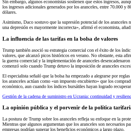
Sin embargo, algunos economistas sostienen que estos ingresos, aunqu
los ingresos adicionales generados por los aranceles, entre 70.000 y 
dólares.
Asimismo, Daco sostuvo que la supresión potencial de los aranceles n
una depresión es mayormente incorrecta», afirmó el economista, añadi
La influencia de las tarifas en la bolsa de valores
Trump también asoció su estrategia comercial con el éxito de los índ
valores, que alcanzó picos históricos en verano. No obstante, esta a
la guerra comercial y la implementación de aranceles desencadenaron 
comenzó solo cuando Trump detuvo la imposición de aranceles excesi
El especialista señaló que la bolsa ha empezado a alegrarse por regla
los aranceles actúan como «un impuesto encubierto» que los compradore
económico, aun cuando los índices bursátiles hayan logrado recuperar
Gestión de la cadena de suministro en Ucrania: continuidad y resilienci
La opinión pública y el porvenir de la política tarifar
La postura de Trump sobre los aranceles refleja su enfoque en la prote
Mientras que algunos argumentan que los aranceles son necesarios para
empresas podrían superar los beneficios económicos a largo plazo.