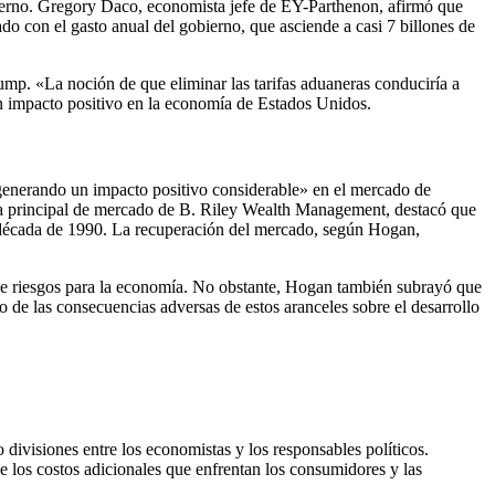
bierno. Gregory Daco, economista jefe de EY-Parthenon, afirmó que
do con el gasto anual del gobierno, que asciende a casi 7 billones de
ump. «La noción de que eliminar las tarifas aduaneras conduciría a
un impacto positivo en la economía de Estados Unidos.
 «generando un impacto positivo considerable» en el mercado de
tega principal de mercado de B. Riley Wealth Management, destacó que
a década de 1990. La recuperación del mercado, según Hogan,
n de riesgos para la economía. No obstante, Hogan también subrayó que
 de las consecuencias adversas de estos aranceles sobre el desarrollo
 divisiones entre los economistas y los responsables políticos.
e los costos adicionales que enfrentan los consumidores y las