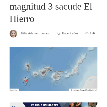
magnitud 3 sacude El
Hierro
Otilia Adame Luevano
Hace 2 años
176