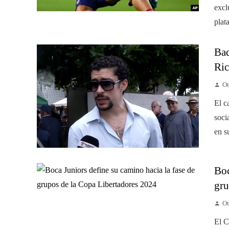
excl
plat
Bad
Ric
Ot
El c
soci
en su
Boc
gru
Ot
El C