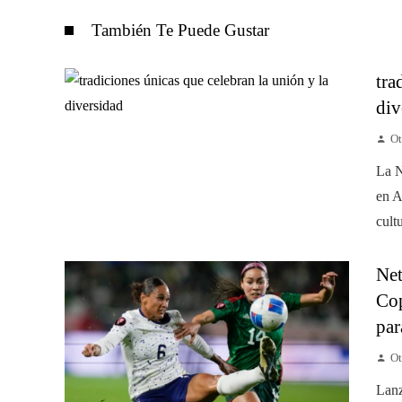
También Te Puede Gustar
tra
div
Ot
La N
en A
cult
Net
Cop
par
Ot
Lanz