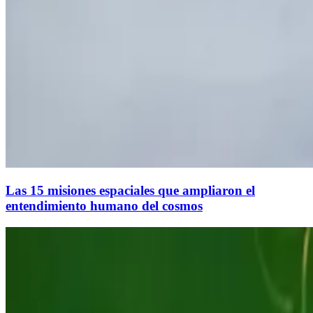
Las 15 misiones espaciales que ampliaron el
entendimiento humano del cosmos