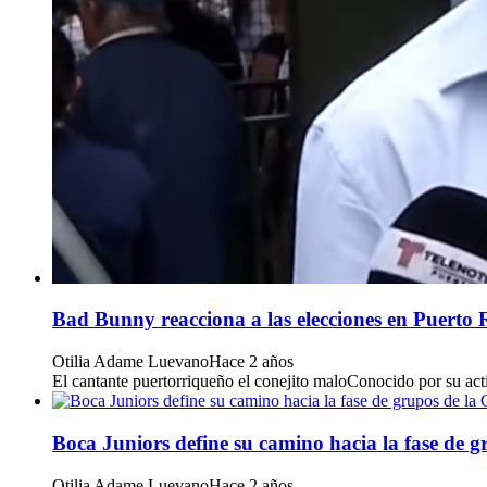
Bad Bunny reacciona a las elecciones en Puerto 
Otilia Adame Luevano
Hace 2 años
El cantante puertorriqueño el conejito maloConocido por su acti
Boca Juniors define su camino hacia la fase de 
Otilia Adame Luevano
Hace 2 años