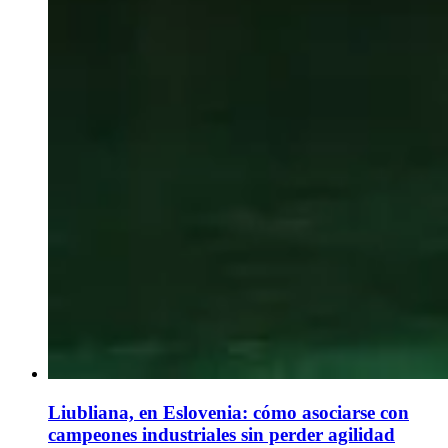
Liubliana, en Eslovenia: cómo asociarse con
campeones industriales sin perder agilidad