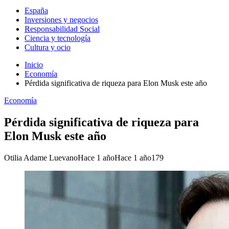
España
Inversiones y negocios
Responsabilidad Social
Ciencia y tecnología
Cultura y ocio
Inicio
Economía
Pérdida significativa de riqueza para Elon Musk este año
Economía
Pérdida significativa de riqueza para
Elon Musk este año
Otilia Adame Luevano
Hace 1 año
Hace 1 año
179