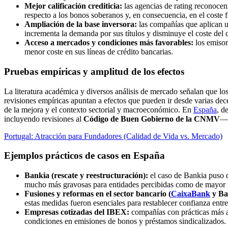
Mejor calificación crediticia:
las agencias de rating reconocen 
respecto a los bonos soberanos y, en consecuencia, en el coste f
Ampliación de la base inversora:
las compañías que aplican un
incrementa la demanda por sus títulos y disminuye el coste del c
Acceso a mercados y condiciones más favorables:
los emisor
menor coste en sus líneas de crédito bancarias.
Pruebas empíricas y amplitud de los efectos
La literatura académica y diversos análisis de mercado señalan que los
revisiones empíricas apuntan a efectos que pueden ir desde varias de
de la mejora y el contexto sectorial y macroeconómico. En
España
, d
incluyendo revisiones al
Código de Buen Gobierno de la CNMV
— 
Portugal: Atracción para Fundadores (Calidad de Vida vs. Mercado)
Ejemplos prácticos de casos en España
Bankia (rescate y reestructuración):
el caso de Bankia puso d
mucho más gravosas para entidades percibidas como de mayor ri
Fusiones y reformas en el sector bancario (
CaixaBank
y Ba
estas medidas fueron esenciales para restablecer confianza entre
Empresas cotizadas del IBEX:
compañías con prácticas más av
condiciones en emisiones de bonos y préstamos sindicalizados.