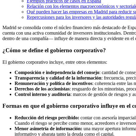
Ejemplos prácticos de casos en España
Relación con los elementos macroeconómicos y sectorial
Qué pueden hacer las empresas en Madrid para reducir su
Repercusiones para los inversores y las autoridades regu
Madrid se consolida como el núcleo financiero más destacado de Españ
cuenta con una activa comunidad de inversores institucionales. Dent
dentro de una compañía— influye de manera directa y evidente en el co
¿Cómo se define el gobierno corporativo?
El gobierno corporativo incluye, entre otros elementos:
Composición e independencia del consejo
: cantidad de cons
Transparencia y calidad de la información
: frecuencia, prec
Remuneración y política de incentivos
: coherencia entre las m
Derechos de los accionistas
: resguardo de los minoristas, pro
Control interno y auditoría
: marcos de gestión de riesgos y au
Formas en que el gobierno corporativo influye en el c
Reducción del riesgo percibido:
contar con asesoría imparcial
Cuando el riesgo se percibe como menor, acreedores e inversore
Menor asimetría de información:
una mayor apertura informat
informativo y abarata tanto la deuda como el capital.