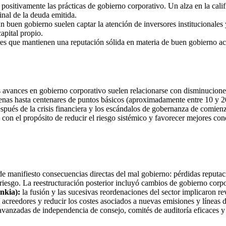
positivamente las prácticas de gobierno corporativo. Un alza en la calif
inal de la deuda emitida.
 buen gobierno suelen captar la atención de inversores institucionales 
apital propio.
es que mantienen una reputación sólida en materia de buen gobierno ac
 avances en gobierno corporativo suelen relacionarse con disminuciones 
cenas hasta centenares de puntos básicos (aproximadamente entre 10 y 2
espués de la crisis financiera y los escándalos de gobernanza de comie
con el propósito de reducir el riesgo sistémico y favorecer mejores con
e manifiesto consecuencias directas del mal gobierno: pérdidas reputac
esgo. La reestructuración posterior incluyó cambios de gobierno corpor
nkia):
la fusión y las sucesivas reordenaciones del sector implicaron rev
 acreedores y reducir los costes asociados a nuevas emisiones y líneas d
anzadas de independencia de consejo, comités de auditoría eficaces y es