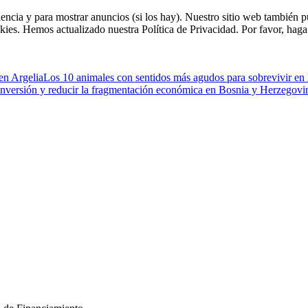
riencia y para mostrar anuncios (si los hay). Nuestro sitio web tambié
kies. Hemos actualizado nuestra Política de Privacidad. Por favor, haga 
 en Argelia
Los 10 animales con sentidos más agudos para sobrevivir en 
 inversión y reducir la fragmentación económica en Bosnia y Herzegovi