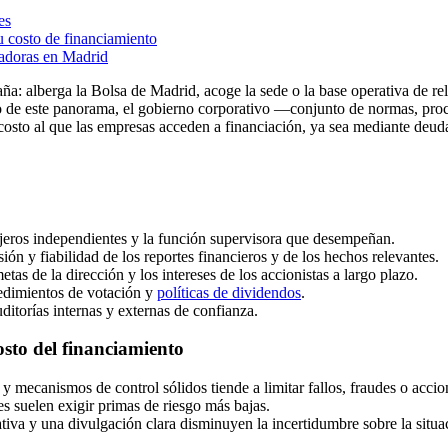
es
 costo de financiamiento
ladoras en Madrid
a: alberga la Bolsa de Madrid, acoge la sede o la base operativa de re
ro de este panorama, el gobierno corporativo —conjunto de normas, pro
sto al que las empresas acceden a financiación, ya sea mediante deuda 
ejeros independientes y la función supervisora que desempeñan.
isión y fiabilidad de los reportes financieros y de los hechos relevantes.
etas de la dirección y los intereses de los accionistas a largo plazo.
cedimientos de votación y
políticas de dividendos
.
ditorías internas y externas de confianza.
osto del financiamiento
 y mecanismos de control sólidos tiende a limitar fallos, fraudes o acci
s suelen exigir primas de riesgo más bajas.
iva y una divulgación clara disminuyen la incertidumbre sobre la situac