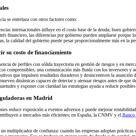
ales
ia se entrelaza con otros factores como:
rencias internacionales influye en el costo base de la deuda; buen gobie
rés financiero, las diferencias por gobierno pueden ampliarse porque l
as, la calidad del gobierno puede pesar proporcionalmente más en la pe
r su costo de financiamiento
sencia de perfiles con sólida trayectoria en gestión de riesgos y en merc
cos comprensibles, una comunicación más fluida con los inversores y aud
utivos que impulsen resultados duraderos y desincentiven la asunción 
mueven dinámicas capaces de detectar y atenuar riesgos antes de que de
uietudes y exponer con claridad las estrategias ayuda a reducir posibles
reguladoras en Madrid
iones reduce exposición a eventos adversos y puede mejorar rentabilidad 
ntribuyen a mercados más eficientes; en España, la CNMV y el
Banco 
un multiplicador de confianza: cuando las empresas adoptan prácticas cl