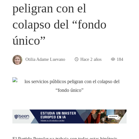
peligran con el
colapso del “fondo
único”
Otilia Adame Luevano
Hace 2 años
184
El Partido Popular ya trabaja con todas estas hipótesis,