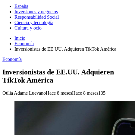
España
Inversiones y negocios
Responsabilidad Social
Ciencia y tecnología
Cultura y ocio
Inicio
Economía
Inversionistas de EE.UU. Adquieren TikTok América
Economía
Inversionistas de EE.UU. Adquieren
TikTok América
Otilia Adame Luevano
Hace 8 meses
Hace 8 meses
135