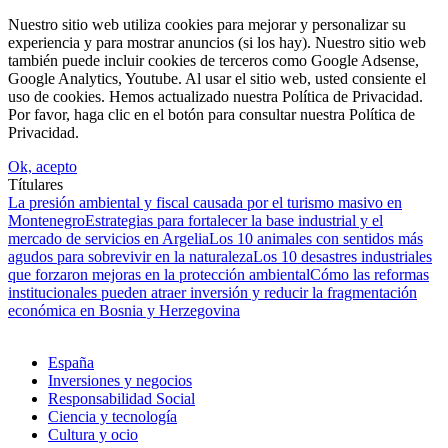
Nuestro sitio web utiliza cookies para mejorar y personalizar su
experiencia y para mostrar anuncios (si los hay). Nuestro sitio web
también puede incluir cookies de terceros como Google Adsense,
Google Analytics, Youtube. Al usar el sitio web, usted consiente el
uso de cookies. Hemos actualizado nuestra Política de Privacidad.
Por favor, haga clic en el botón para consultar nuestra Política de
Privacidad.
Ok, acepto
Títulares
La presión ambiental y fiscal causada por el turismo masivo en
Montenegro
Estrategias para fortalecer la base industrial y el
mercado de servicios en Argelia
Los 10 animales con sentidos más
agudos para sobrevivir en la naturaleza
Los 10 desastres industriales
que forzaron mejoras en la protección ambiental
Cómo las reformas
institucionales pueden atraer inversión y reducir la fragmentación
económica en Bosnia y Herzegovina
España
Inversiones y negocios
Responsabilidad Social
Ciencia y tecnología
Cultura y ocio