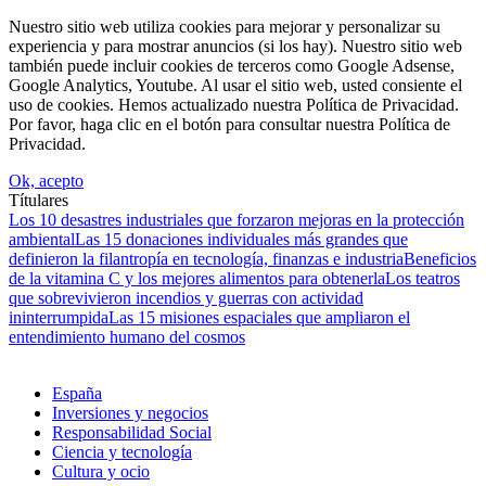
Nuestro sitio web utiliza cookies para mejorar y personalizar su
experiencia y para mostrar anuncios (si los hay). Nuestro sitio web
también puede incluir cookies de terceros como Google Adsense,
Google Analytics, Youtube. Al usar el sitio web, usted consiente el
uso de cookies. Hemos actualizado nuestra Política de Privacidad.
Por favor, haga clic en el botón para consultar nuestra Política de
Privacidad.
Ok, acepto
Títulares
Los 10 desastres industriales que forzaron mejoras en la protección
ambiental
Las 15 donaciones individuales más grandes que
definieron la filantropía en tecnología, finanzas e industria
Beneficios
de la vitamina C y los mejores alimentos para obtenerla
Los teatros
que sobrevivieron incendios y guerras con actividad
ininterrumpida
Las 15 misiones espaciales que ampliaron el
entendimiento humano del cosmos
España
Inversiones y negocios
Responsabilidad Social
Ciencia y tecnología
Cultura y ocio