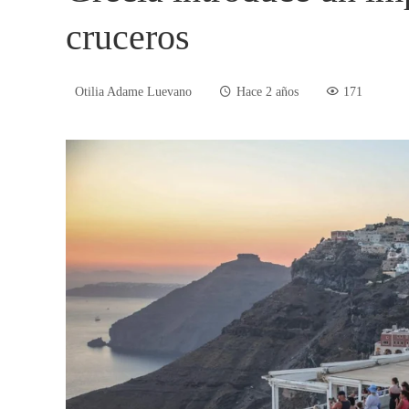
cruceros
Otilia Adame Luevano
Hace 2 años
171