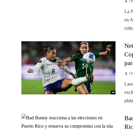
Ot
La N
en A
cult
Net
Cop
par
Ot
Lanz
excl
plat
Bad
Ric