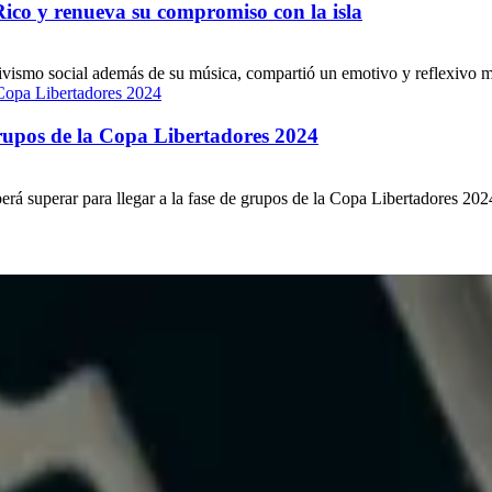
Rico y renueva su compromiso con la isla
vismo social además de su música, compartió un emotivo y reflexivo mens
grupos de la Copa Libertadores 2024
á superar para llegar a la fase de grupos de la Copa Libertadores 2024. 