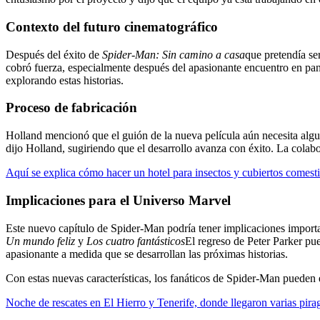
Contexto del futuro cinematográfico
Después del éxito de
Spider-Man: Sin camino a casa
que pretendía se
cobró fuerza, especialmente después del apasionante encuentro en p
explorando estas historias.
Proceso de fabricación
Holland mencionó que el guión de la nueva película aún necesita algu
dijo Holland, sugiriendo que el desarrollo avanza con éxito. La cola
Aquí se explica cómo hacer un hotel para insectos y cubiertos comesti
Implicaciones para el Universo Marvel
Este nuevo capítulo de Spider-Man podría tener implicaciones impor
Un mundo feliz
y
Los cuatro fantásticos
El regreso de Peter Parker pu
apasionante a medida que se desarrollan las próximas historias.
Con estas nuevas características, los fanáticos de Spider-Man pueden es
Noche de rescates en El Hierro y Tenerife, donde llegaron varias pir