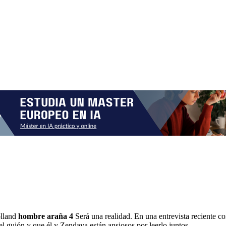
olland
hombre araña 4
Será una realidad. En una entrevista reciente 
el guión y que él y Zendaya están ansiosos por leerlo juntos.