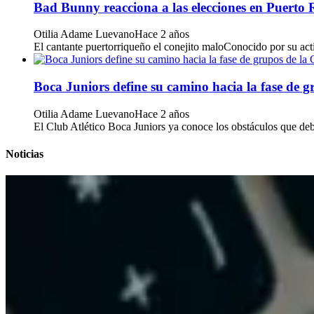
Bad Bunny reacciona a las elecciones en Puerto 
Otilia Adame Luevano
Hace 2 años
El cantante puertorriqueño el conejito maloConocido por su acti
Boca Juniors define su camino hacia la fase de 
Otilia Adame Luevano
Hace 2 años
El Club Atlético Boca Juniors ya conoce los obstáculos que deber
Noticias