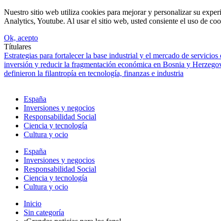
Nuestro sitio web utiliza cookies para mejorar y personalizar su expe
Analytics, Youtube. Al usar el sitio web, usted consiente el uso de coo
Ok, acepto
Títulares
Estrategias para fortalecer la base industrial y el mercado de servicios
inversión y reducir la fragmentación económica en Bosnia y Herzego
definieron la filantropía en tecnología, finanzas e industria
España
Inversiones y negocios
Responsabilidad Social
Ciencia y tecnología
Cultura y ocio
España
Inversiones y negocios
Responsabilidad Social
Ciencia y tecnología
Cultura y ocio
Inicio
Sin categoría