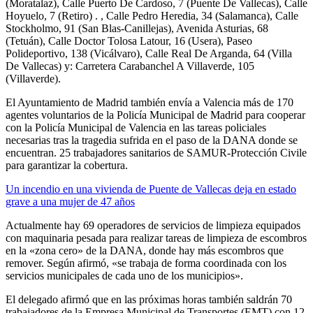
(Moratalaz), Calle Puerto De Cardoso, 7 (Puente De Vallecas), Calle
Hoyuelo, 7 (Retiro) . , Calle Pedro Heredia, 34 (Salamanca), Calle
Stockholmo, 91 (San Blas-Canillejas), Avenida Asturias, 68
(Tetuán), Calle Doctor Tolosa Latour, 16 (Usera), Paseo
Polideportivo, 138 (Vicálvaro), Calle Real De Arganda, 64 (Villa
De Vallecas) y: Carretera Carabanchel A Villaverde, 105
(Villaverde).
El Ayuntamiento de Madrid también envía a Valencia más de 170
agentes voluntarios de la Policía Municipal de Madrid para cooperar
con la Policía Municipal de Valencia en las tareas policiales
necesarias tras la tragedia sufrida en el paso de la DANA donde se
encuentran. 25 trabajadores sanitarios de SAMUR-Protección Civile
para garantizar la cobertura.
Un incendio en una vivienda de Puente de Vallecas deja en estado
grave a una mujer de 47 años
Actualmente hay 69 operadores de servicios de limpieza equipados
con maquinaria pesada para realizar tareas de limpieza de escombros
en la «zona cero» de la DANA, donde hay más escombros que
remover. Según afirmó, «se trabaja de forma coordinada con los
servicios municipales de cada uno de los municipios».
El delegado afirmó que en las próximas horas también saldrán 70
trabajadores de la Empresa Municipal de Transportes (EMT) con 12