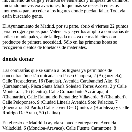
movimiento de carga y retirada de elementos y limpieza de caminos,
iniciando nuevas excavaciones, lo que más se necesita en estos
momentos para acceder a los lugares donde puedan faltar. Todavía
están buscando gente.
El Ayuntamiento de Madrid, por su parte, abrió el viernes 22 puntos
para recoger ayudas para Valencia, y ayer los amplió a comisarías de
policía municipales, ante la llegada masiva de madrileños con
productos de primera necesidad. Sólo en las primeras horas se
recogieron cientos de toneladas de materiales.
donde donar
Las comisarías que se suman a los lugares ya permitidos de
concentración están ubicadas en Paseo Chopera, 2 (Arganzuela),
Calle Trespaderne, 16 (Barajas), Avenida Carabanchel Alto, 61
(Carabanchel), Plaza Santa María Soledad Torres Acosta, 2 y Calle
Montera. . , 16 (Centro), Calle Comandante Azcárraga, 4
(Chamartín), Calle Raimundo Fernandez Villaverde, 8 (Chamberí),
Calle Peloponeso, 9 (Ciudad Lineal) Avenida Soto Palacios, 7
(Fuencarral-El Pardo) Calle Javier Del Quinto, 2 (Hortaleza) y Calle
Rodrigo De Arana, 50 (Latina).
En el resto de Madrid la ayuda se puede entregar en: Avenida
Valladolid, 6 (Moncloa-Aravaca), Calle Fuente Carrantona, 8