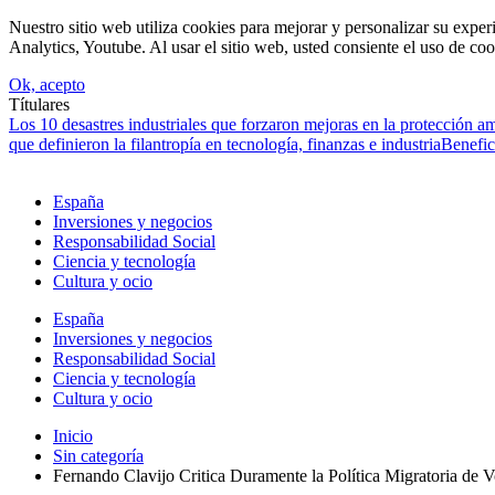
Nuestro sitio web utiliza cookies para mejorar y personalizar su expe
Analytics, Youtube. Al usar el sitio web, usted consiente el uso de coo
Ok, acepto
Títulares
Los 10 desastres industriales que forzaron mejoras en la protección a
que definieron la filantropía en tecnología, finanzas e industria
Benefic
España
Inversiones y negocios
Responsabilidad Social
Ciencia y tecnología
Cultura y ocio
España
Inversiones y negocios
Responsabilidad Social
Ciencia y tecnología
Cultura y ocio
Inicio
Sin categoría
Fernando Clavijo Critica Duramente la Política Migratoria de 