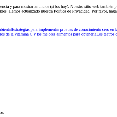
riencia y para mostrar anuncios (si los hay). Nuestro sitio web tambié
kies. Hemos actualizado nuestra Política de Privacidad. Por favor, haga 
mbiental
Estrategias para implementar pruebas de conocimiento cero en l
ios de la vitamina C y los mejores alimentos para obtenerla
Los teatros 
Vox