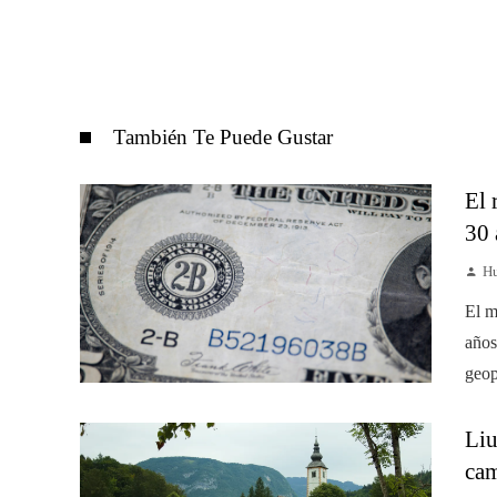
También Te Puede Gustar
El 
30 
Hu
El m
años
geop
Liu
cam