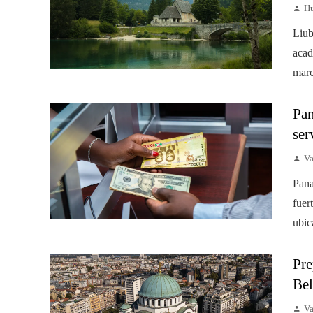
Hu
Liub
acad
marc
Pan
ser
Va
Pana
fuer
ubic
Pre
Bel
Va