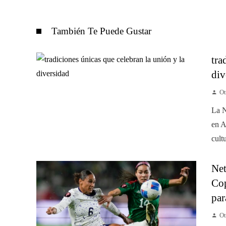
También Te Puede Gustar
tra
div
Ot
La N
en A
cult
Net
Cop
par
Ot