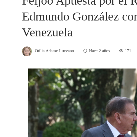
Feijóo Apuesta por el 
Edmundo González com
Venezuela
Otilia Adame Luevano
Hace 2 años
171