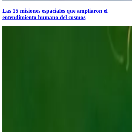
Las 15 misiones espaciales que ampliaron el
entendimiento humano del cosmos