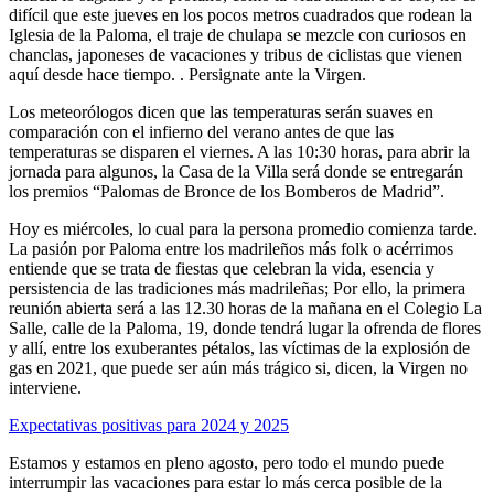
difícil que este jueves en los pocos metros cuadrados que rodean la
Iglesia de la Paloma, el traje de chulapa se mezcle con curiosos en
chanclas, japoneses de vacaciones y tribus de ciclistas que vienen
aquí desde hace tiempo. . Persignate ante la Virgen.
Los meteorólogos dicen que las temperaturas serán suaves en
comparación con el infierno del verano antes de que las
temperaturas se disparen el viernes. A las 10:30 horas, para abrir la
jornada para algunos, la Casa de la Villa será donde se entregarán
los premios “Palomas de Bronce de los Bomberos de Madrid”.
Hoy es miércoles, lo cual para la persona promedio comienza tarde.
La pasión por Paloma entre los madrileños más folk o acérrimos
entiende que se trata de fiestas que celebran la vida, esencia y
persistencia de las tradiciones más madrileñas; Por ello, la primera
reunión abierta será a las 12.30 horas de la mañana en el Colegio La
Salle, calle de la Paloma, 19, donde tendrá lugar la ofrenda de flores
y allí, entre los exuberantes pétalos, las víctimas de la explosión de
gas en 2021, que puede ser aún más trágico si, dicen, la Virgen no
interviene.
Expectativas positivas para 2024 y 2025
Estamos y estamos en pleno agosto, pero todo el mundo puede
interrumpir las vacaciones para estar lo más cerca posible de la