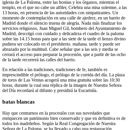
iglesia de La Paloma, entre las hostias y los órganos, mientras el
templo, en el que no cabe un alfiler, Celebra una misa solemne, a las
13 horas, en presencia de las autoridades con simpatizantes. Un
momento de contemplación en una calle de ajedrez, en un barrio de
Madrid donde el silencio truena de alegría. Nada más finalizar los
servicios religiosos, Juan Miguel Gil, bombero del Ayuntamiento de
Madrid, descolgó con cuidado y delicadeza el cuadro de la paloma
sobre las 14.15 horas para que a las siete de la tarde el lienzo divino
pudiera ser colocado en el presbiterio. mañana. tarde y puede ser
abrazado por la multitud. Cabe señalar que a las seis y media se
cerrará el acceso para preparar la procesión, que a partir de las ocho
de la tarde recorrerá las calles del barrio.
En relación a las tradiciones, tradiciones de fe, también es
imprescindible el prólogo, el prólogo de la corrida del día. La plaza
de toros de Las Ventas acogerá una misa gratuita sobre las 10:30
horas, durante la cual una réplica de la imagen de Nuestra Señora
del Día recordará al difunto y presidirá la Eucaristía.
batas blancas
Hay que centrarnos en la procesión con sus novedades que
enriquecen un patrimonio bien conservado y que en definitiva es de
todos los madrileños. Según la Real Congregación de Nuestra
Señora de La Paloma, se ha llevado a cabo una restauración