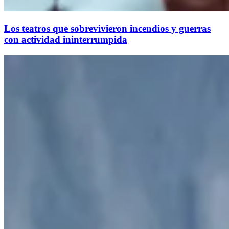
Los teatros que sobrevivieron incendios y guerras
con actividad ininterrumpida