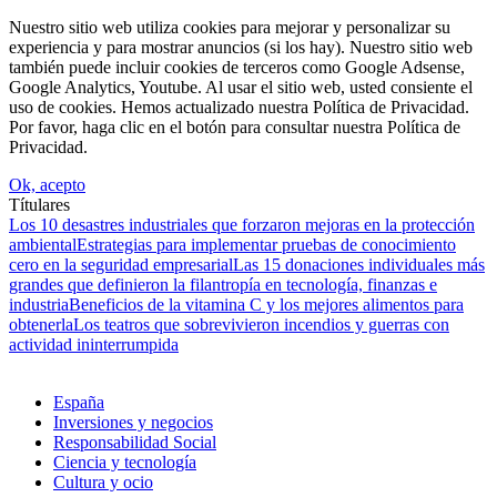
Nuestro sitio web utiliza cookies para mejorar y personalizar su
experiencia y para mostrar anuncios (si los hay). Nuestro sitio web
también puede incluir cookies de terceros como Google Adsense,
Google Analytics, Youtube. Al usar el sitio web, usted consiente el
uso de cookies. Hemos actualizado nuestra Política de Privacidad.
Por favor, haga clic en el botón para consultar nuestra Política de
Privacidad.
Ok, acepto
Títulares
Los 10 desastres industriales que forzaron mejoras en la protección
ambiental
Estrategias para implementar pruebas de conocimiento
cero en la seguridad empresarial
Las 15 donaciones individuales más
grandes que definieron la filantropía en tecnología, finanzas e
industria
Beneficios de la vitamina C y los mejores alimentos para
obtenerla
Los teatros que sobrevivieron incendios y guerras con
actividad ininterrumpida
España
Inversiones y negocios
Responsabilidad Social
Ciencia y tecnología
Cultura y ocio