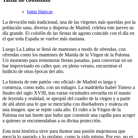
batas blancas
La devoción más tradicional, una de las vírgenes más queridas por la
población sana, diversa y dispersa de Madrid, celebra este jueves su
día grande. El colofón de las fiestas de agosto coincide con el día en
el que toda España se vuelve más mariana.
Luego La Latina se llenó de mantones a modo de ofrendas, con
ofrendas como los mantones de Manila de la Virgen de la Paloma.
Un momento para rememorar fiestas pasadas, para conversar en un
bar improvisado en calles que, en pleno verano, encuentran el
bullicio de otras épocas del año.
La historia de este patrón «no oficial» de Madrid es larga y
comienza, como todo, con un milagro. La madrileña Isabel Tintero a
finales del siglo XVIII, tras varias vicisitudes envuelta en el manto
de leyenda y realidad, se apropió del cuadro de la virgen y a partir
de ahí abrió una fe que se mezclaba con diseñadores y realeza en
una imagen. que se repite cada año. El culto a la Virgen de la
Paloma era tan fuerte que hubo que construir una capilla para acoger
a quienes se encomendaban a su divina protección.
Esta nota histórica sirve para ilustrar una pasión majestuosa que
mezcla lo sagrado y lo profano, como la vida misma. Por eso, no es