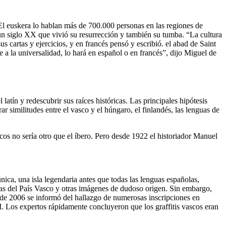
 El euskera lo hablan más de 700.000 personas en las regiones de
 un siglo XX que vivió su resurrección y también su tumba. “La cultura
 cartas y ejercicios, y en francés pensó y escribió. el abad de Saint
 la universalidad, lo hará en español o en francés”, dijo Miguel de
latín y redescubrir sus raíces históricas. Las principales hipótesis
r similitudes entre el vasco y el húngaro, el finlandés, las lenguas de
s no sería otro que el íbero. Pero desde 1922 el historiador Manuel
única, una isla legendaria antes que todas las lenguas españolas,
icas del País Vasco y otras imágenes de dudoso origen. Sin embargo,
 de 2006 se informó del hallazgo de numerosas inscripciones en
I. Los expertos rápidamente concluyeron que los graffitis vascos eran