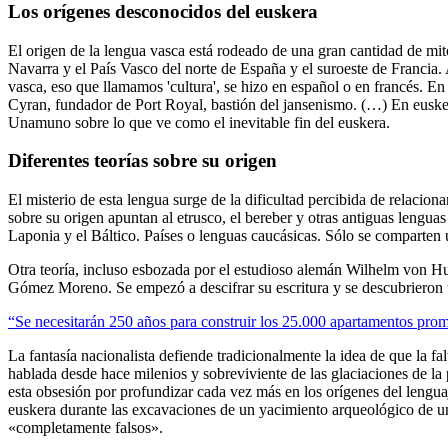
Los orígenes desconocidos del euskera
El origen de la lengua vasca está rodeado de una gran cantidad de mit
Navarra y el País Vasco del norte de España y el suroeste de Francia.
vasca, eso que llamamos 'cultura', se hizo en español o en francés. En
Cyran, fundador de Port Royal, bastión del jansenismo. (…) En eusker
Unamuno sobre lo que ve como el inevitable fin del euskera.
Diferentes teorías sobre su origen
El misterio de esta lengua surge de la dificultad percibida de relaciona
sobre su origen apuntan al etrusco, el bereber y otras antiguas lengua
Laponia y el Báltico. Países o lenguas caucásicas. Sólo se comparten
Otra teoría, incluso esbozada por el estudioso alemán Wilhelm von Hu
Gómez Moreno. Se empezó a descifrar su escritura y se descubrieron t
“Se necesitarán 250 años para construir los 25.000 apartamentos pro
La fantasía nacionalista defiende tradicionalmente la idea de que la fa
hablada desde hace milenios y sobreviviente de las glaciaciones de la
esta obsesión por profundizar cada vez más en los orígenes del lengu
euskera durante las excavaciones de un yacimiento arqueológico de una
«completamente falsos».