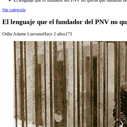
El lenguaje que el fundador del PNV no quería que hablaran l
Sin categoría
El lenguaje que el fundador del PNV no qu
Otilia Adame Luevano
Hace 2 años
173