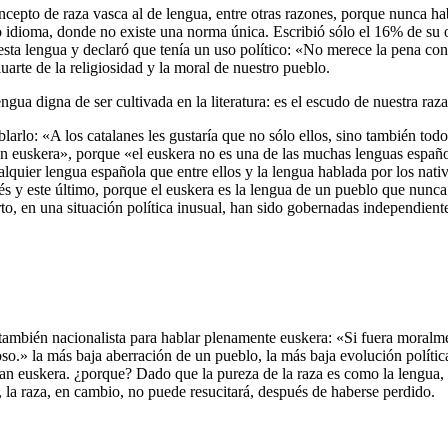
epto de raza vasca al de lengua, entre otras razones, porque nunca hab
idioma, donde no existe una norma única. Escribió sólo el 16% de su ob
ta lengua y declaró que tenía un uso político: «No merece la pena con
luarte de la religiosidad y la moral de nuestro pueblo.
ua digna de ser cultivada en la literatura: es el escudo de nuestra raz
blarlo: «A los catalanes les gustaría que no sólo ellos, sino también to
an euskera», porque «el euskera no es una de las muchas lenguas española
quier lengua española que entre ellos y la lengua hablada por los nativo
ncés y este último, porque el euskera es la lengua de un pueblo que nu
erto, en una situación política inusual, han sido gobernadas independie
 también nacionalista para hablar plenamente euskera: «Si fuera moral
so.» la más baja aberración de un pueblo, la más baja evolución política
aran euskera. ¿porque? Dado que la pureza de la raza es como la lengua,
 la raza, en cambio, no puede resucitará, después de haberse perdido.