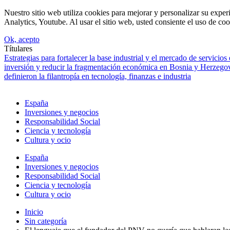
Nuestro sitio web utiliza cookies para mejorar y personalizar su expe
Analytics, Youtube. Al usar el sitio web, usted consiente el uso de coo
Ok, acepto
Títulares
Estrategias para fortalecer la base industrial y el mercado de servicios
inversión y reducir la fragmentación económica en Bosnia y Herzego
definieron la filantropía en tecnología, finanzas e industria
España
Inversiones y negocios
Responsabilidad Social
Ciencia y tecnología
Cultura y ocio
España
Inversiones y negocios
Responsabilidad Social
Ciencia y tecnología
Cultura y ocio
Inicio
Sin categoría