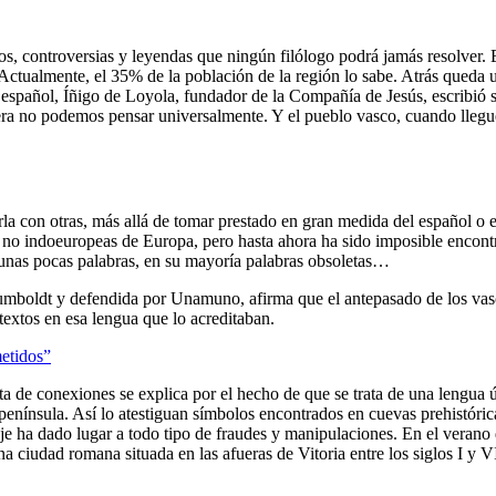
os, controversias y leyendas que ningún filólogo podrá jamás resolver.
 Actualmente, el 35% de la población de la región lo sabe. Atrás queda
 español, Íñigo de Loyola, fundador de la Compañía de Jesús, escribió sus
a no podemos pensar universalmente. Y el pueblo vasco, cuando llegue a
rla con otras, más allá de tomar prestado en gran medida del español o el 
s no indoeuropeas de Europa, pero hasta ahora ha sido imposible encontra
 unas pocas palabras, en su mayoría palabras obsoletas…
mboldt y defendida por Unamuno, afirma que el antepasado de los vasco
extos en esa lengua que lo acreditaban.
metidos”
lta de conexiones se explica por el hecho de que se trata de una lengua 
 península. Así lo atestiguan símbolos encontrados en cuevas prehistór
aje ha dado lugar a todo tipo de fraudes y manipulaciones. En el verano
 ciudad romana situada en las afueras de Vitoria entre los siglos I y V