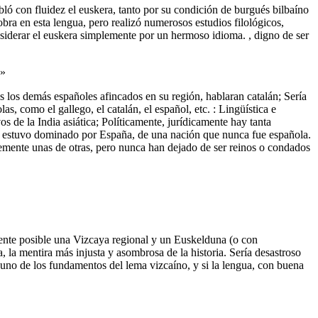
ló con fluidez el euskera, tanto por su condición de burgués bilbaíno
ra en esta lengua, pero realizó numerosos estudios filológicos,
siderar el euskera simplemente por un hermoso idioma. , digno de ser
a»
dos los demás españoles afincados en su región, hablaran catalán; Sería
s, como el gallego, el catalán, el español, etc. : Lingüística e
s de la India asiática; Políticamente, jurídicamente hay tanta
nca estuvo dominado por España, de una nación que nunca fue española.
ntemente unas de otras, pero nunca han dejado de ser reinos o condados
mente posible una Vizcaya regional y un Euskelduna (o con
, la mentira más injusta y asombrosa de la historia. Sería desastroso
 uno de los fundamentos del lema vizcaíno, y si la lengua, con buena