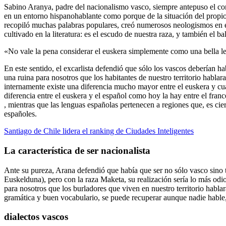
Sabino Aranya, padre del nacionalismo vasco, siempre antepuso el conc
en un entorno hispanohablante como porque de la situación del propio 
recopiló muchas palabras populares, creó numerosos neologismos en es
cultivado en la literatura: es el escudo de nuestra raza, y también el ba
«No vale la pena considerar el euskera simplemente como una bella leng
En este sentido, el excarlista defendió que sólo los vascos deberían ha
una ruina para nosotros que los habitantes de nuestro territorio hablar
internamente existe una diferencia mucho mayor entre el euskera y cual
diferencia entre el euskera y el español como hoy la hay entre el fra
, mientras que las lenguas españolas pertenecen a regiones que, es ci
españoles.
Santiago de Chile lidera el ranking de Ciudades Inteligentes
La característica de ser nacionalista
Ante su pureza, Arana defendió que había que ser no sólo vasco sino
Euskelduna), pero con la raza Maketa, su realización sería lo más odio
para nosotros que los burladores que viven en nuestro territorio habl
gramática y buen vocabulario, se puede recuperar aunque nadie hable,
dialectos vascos