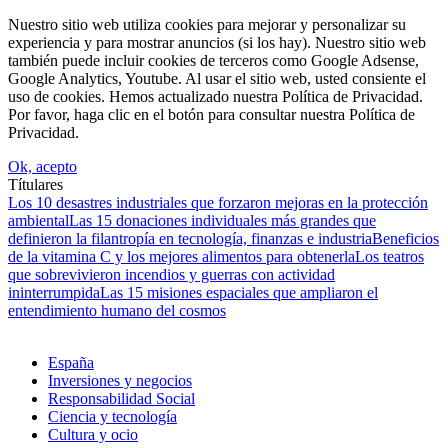
Nuestro sitio web utiliza cookies para mejorar y personalizar su
experiencia y para mostrar anuncios (si los hay). Nuestro sitio web
también puede incluir cookies de terceros como Google Adsense,
Google Analytics, Youtube. Al usar el sitio web, usted consiente el
uso de cookies. Hemos actualizado nuestra Política de Privacidad.
Por favor, haga clic en el botón para consultar nuestra Política de
Privacidad.
Ok, acepto
Títulares
Los 10 desastres industriales que forzaron mejoras en la protección
ambiental
Las 15 donaciones individuales más grandes que
definieron la filantropía en tecnología, finanzas e industria
Beneficios
de la vitamina C y los mejores alimentos para obtenerla
Los teatros
que sobrevivieron incendios y guerras con actividad
ininterrumpida
Las 15 misiones espaciales que ampliaron el
entendimiento humano del cosmos
España
Inversiones y negocios
Responsabilidad Social
Ciencia y tecnología
Cultura y ocio