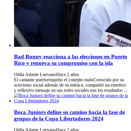
Bad Bunny reacciona a las elecciones en Puerto
Rico y renueva su compromiso con la isla
Otilia Adame Luevano
Hace 2 años
El cantante puertorriqueño el conejito maloConocido por su
activismo social además de su música, compartió un emotivo
y reflexivo mensaje en sus redes sociales tras los resultados ...
Boca Juniors define su camino hacia la fase de
grupos de la Copa Libertadores 2024
Otilia Adame Luevano
Hace 2 años