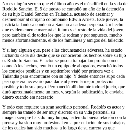
No es ningún secreto que el último año es el más difícil en la vida de
Rodolfo Sancho. El 5 de agosto se cumplió un año de la detención
de su hijo Daniel Sancho en Tailandia, acusado de asesinar y
desmembrar al cirujano colombiano Edwin Arrieta. Este jueves, la
justicia tailandesa condenó a Sancho a cadena perpetua. Un hecho
que evidentemente marcará el futuro y el resto de la vida del joven,
pero también el de todos los que le rodean y por supuesto, mucho
menos afortunadamente, el de los familiares y amigos del fallecido.
Y si hay alguien que, pese a las circunstancias adversas, ha estado
luchando cada día desde que se conocieron los hechos sobre su hijo
es Rodolfo Sancho. El actor se puso a trabajar tan pronto como
conoció los hechos, reunió un equipo de abogados, escuchó todos
los consejos posibles y en septiembre viajó por primera vez a
Tailandia para encontrarse con su hijo. Y desde entonces supo cada
paso que era necesario para darle al joven la mejor protección
posible y todo su apoyo. Permaneció allí durante todo el juicio, que
duró aproximadamente un mes, y, según la publicación, le enviaba
dinero cuando era necesario.
Y todo esto requiere un gran sacrificio personal. Rodolfo es actor y
siempre ha tratado de ser muy discreto en su vida personal, su
imagen siempre ha sido muy limpia, ha tenido buena relación con la
prensa y ha sido muy profesional en la presentación de sus trabajos,
de los cuales han sido muchos. a lo largo de su carrera ya que