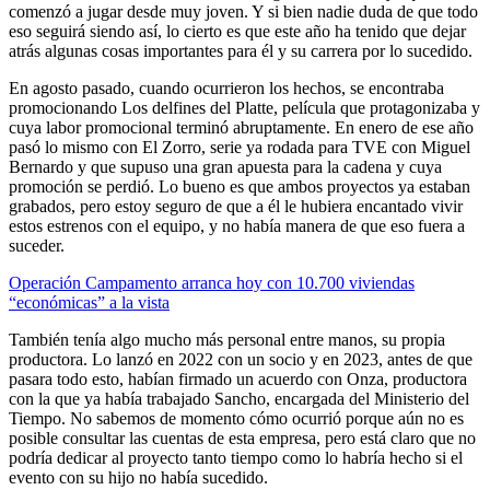
comenzó a jugar desde muy joven. Y si bien nadie duda de que todo
eso seguirá siendo así, lo cierto es que este año ha tenido que dejar
atrás algunas cosas importantes para él y su carrera por lo sucedido.
En agosto pasado, cuando ocurrieron los hechos, se encontraba
promocionando Los delfines del Platte, película que protagonizaba y
cuya labor promocional terminó abruptamente. En enero de ese año
pasó lo mismo con El Zorro, serie ya rodada para TVE con Miguel
Bernardo y que supuso una gran apuesta para la cadena y cuya
promoción se perdió. Lo bueno es que ambos proyectos ya estaban
grabados, pero estoy seguro de que a él le hubiera encantado vivir
estos estrenos con el equipo, y no había manera de que eso fuera a
suceder.
Operación Campamento arranca hoy con 10.700 viviendas
“económicas” a la vista
También tenía algo mucho más personal entre manos, su propia
productora. Lo lanzó en 2022 con un socio y en 2023, antes de que
pasara todo esto, habían firmado un acuerdo con Onza, productora
con la que ya había trabajado Sancho, encargada del Ministerio del
Tiempo. No sabemos de momento cómo ocurrió porque aún no es
posible consultar las cuentas de esta empresa, pero está claro que no
podría dedicar al proyecto tanto tiempo como lo habría hecho si el
evento con su hijo no había sucedido.