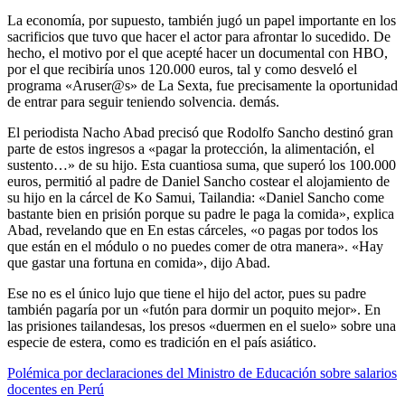
La economía, por supuesto, también jugó un papel importante en los
sacrificios que tuvo que hacer el actor para afrontar lo sucedido. De
hecho, el motivo por el que acepté hacer un documental con HBO,
por el que recibiría unos 120.000 euros, tal y como desveló el
programa «Aruser@s» de La Sexta, fue precisamente la oportunidad
de entrar para seguir teniendo solvencia. demás.
El periodista Nacho Abad precisó que Rodolfo Sancho destinó gran
parte de estos ingresos a «pagar la protección, la alimentación, el
sustento…» de su hijo. Esta cuantiosa suma, que superó los 100.000
euros, permitió al padre de Daniel Sancho costear el alojamiento de
su hijo en la cárcel de Ko Samui, Tailandia: «Daniel Sancho come
bastante bien en prisión porque su padre le paga la comida», explica
Abad, revelando que en En estas cárceles, «o pagas por todos los
que están en el módulo o no puedes comer de otra manera». «Hay
que gastar una fortuna en comida», dijo Abad.
Ese no es el único lujo que tiene el hijo del actor, pues su padre
también pagaría por un «futón para dormir un poquito mejor». En
las prisiones tailandesas, los presos «duermen en el suelo» sobre una
especie de estera, como es tradición en el país asiático.
Polémica por declaraciones del Ministro de Educación sobre salarios
docentes en Perú