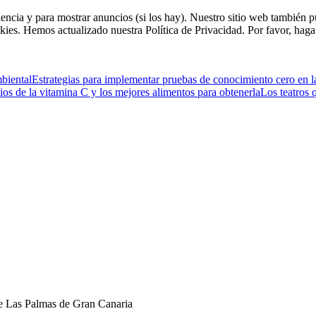
riencia y para mostrar anuncios (si los hay). Nuestro sitio web tambié
kies. Hemos actualizado nuestra Política de Privacidad. Por favor, haga 
mbiental
Estrategias para implementar pruebas de conocimiento cero en l
ios de la vitamina C y los mejores alimentos para obtenerla
Los teatros 
de Las Palmas de Gran Canaria