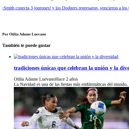
¡Smith conecta 3 jonrones! y los Dodgers regresaron, vencieron a los
Por Otilia Adame Luevano
También te puede gustar
tradiciones únicas que celebran la unión y la div
Otilia Adame Luevano
Hace 2 años
La Navidad es una de las fiestas más emblemáticas del mundo, pe