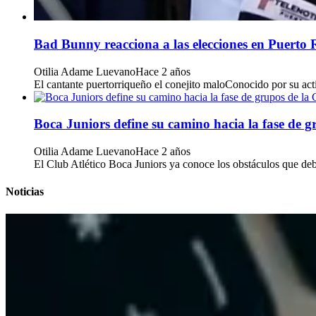
Bad Bunny reacciona a las elecciones en Puerto 
Otilia Adame Luevano
Hace 2 años
El cantante puertorriqueño el conejito maloConocido por su acti
Boca Juniors define su camino hacia la fase de 
Otilia Adame Luevano
Hace 2 años
El Club Atlético Boca Juniors ya conoce los obstáculos que deber
Noticias