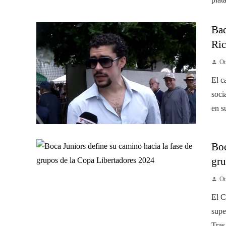
Bad
Ric
Ot
El c
soci
en su
Boc
gru
Ot
El C
supe
Tras 