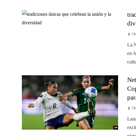
tra
div
Ot
La N
en A
cult
Net
Cop
par
Ot
Lanz
excl
plat