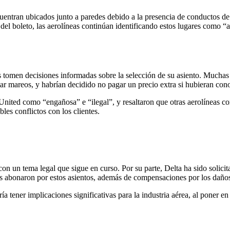
cuentran ubicados junto a paredes debido a la presencia de conductos d
el boleto, las aerolíneas continúan identificando estos lugares como “a
 tomen decisiones informadas sobre la selección de su asiento. Muchas pe
itar mareos, y habrían decidido no pagar un precio extra si hubieran con
United como “engañosa” e “ilegal”, y resaltaron que otras aerolíneas 
bles conflictos con los clientes.
on un tema legal que sigue en curso. Por su parte, Delta ha sido solicit
os abonaron por estos asientos, además de compensaciones por los daños
ría tener implicaciones significativas para la industria aérea, al poner 