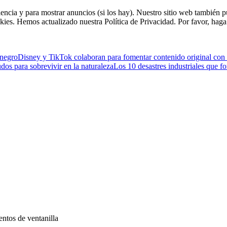
riencia y para mostrar anuncios (si los hay). Nuestro sitio web tambié
kies. Hemos actualizado nuestra Política de Privacidad. Por favor, haga 
enegro
Disney y TikTok colaboran para fomentar contenido original con
os para sobrevivir en la naturaleza
Los 10 desastres industriales que f
ntos de ventanilla