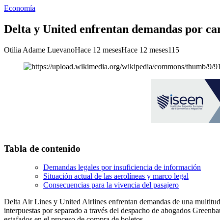
Economía
Delta y United enfrentan demandas por carg
Otilia Adame Luevano
Hace 12 meses
Hace 12 meses
115
Tabla de contenido
Demandas legales por insuficiencia de información
Situación actual de las aerolíneas y marco legal
Consecuencias para la vivencia del pasajero
Delta Air Lines y United Airlines enfrentan demandas de una multitud 
interpuestas por separado a través del despacho de abogados Greenba
estafados en el proceso de compra de boletos.