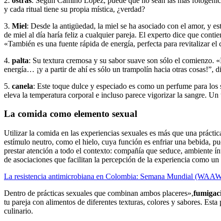
2.
ostras
: Según Camino López, puede que no sean las más fotogénicas,
y cada ritual tiene su propia mística, ¿verdad?
3.
Miel
: Desde la antigüedad, la miel se ha asociado con el amor, y e
de miel al día haría feliz a cualquier pareja. El experto dice que cont
«También es una fuente rápida de energía, perfecta para revitalizar el c
4.
palta
: Su textura cremosa y su sabor suave son sólo el comienzo. «
energía… ¡y a partir de ahí es sólo un trampolín hacia otras cosas!”, 
5.
canela
: Este toque dulce y especiado es como un perfume para los 
eleva la temperatura corporal e incluso parece vigorizar la sangre. U
La comida como elemento sexual
Utilizar la comida en las experiencias sexuales es más que una práctic
estímulo neutro, como el hielo, cuya función es enfriar una bebida, pu
prestar atención a todo el contexto: compañía que seduce, ambiente í
de asociaciones que facilitan la percepción de la experiencia como un 
La resistencia antimicrobiana en Colombia: Semana Mundial (WAA
Dentro de prácticas sexuales que combinan ambos placeres»,
fumigac
tu pareja con alimentos de diferentes texturas, colores y sabores. Esta
culinario.