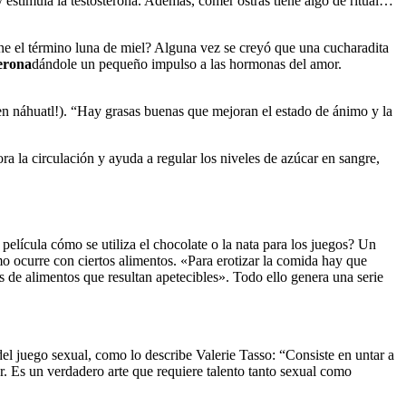
 estimula la testosterona. Además, comer ostras tiene algo de ritual…
iene el término luna de miel? Alguna vez se creyó que una cucharadita
terona
dándole un pequeño impulso a las hormonas del amor.
 en náhuatl!). “Hay grasas buenas que mejoran el estado de ánimo y la
 la circulación y ayuda a regular los niveles de azúcar en sangre,
película cómo se utiliza el chocolate o la nata para los juegos? Un
smo ocurre con ciertos alimentos. «Para erotizar la comida hay que
de alimentos que resultan apetecibles». Todo ello genera una serie
del juego sexual, como lo describe Valerie Tasso: “Consiste en untar a
ar. Es un verdadero arte que requiere talento tanto sexual como