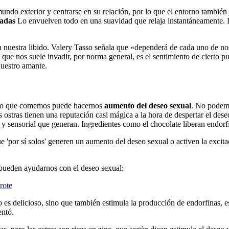
l mundo exterior y centrarse en su relación, por lo que el entorno tamb
uadas
Lo envuelven todo en una suavidad que relaja instantáneamente. La
nuestra libido. Valery Tasso señala que «dependerá de cada uno de nos
o que nos suele invadir, por norma general, es el sentimiento de cierto 
uestro amante.
, lo que comemos puede hacernos
aumento del deseo sexual
. No podemo
as ostras tienen una reputación casi mágica a la hora de despertar el d
y sensorial que generan. Ingredientes como el chocolate liberan endorfin
 'por sí solos' generen un aumento del deseo sexual o activen la excita
pueden ayudarnos con el deseo sexual:
rote
o es delicioso, sino que también estimula la producción de endorfinas, e
entó.