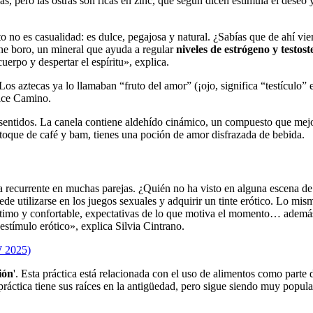
 pero las ostras son ricas en zinc, que según dicen estimula el deseo y
sto no es casualidad: es dulce, pegajosa y natural. ¿Sabías que de ahí v
iene boro, un mineral que ayuda a regular
niveles de estrógeno y testos
uerpo y despertar el espíritu», explica.
Los aztecas ya lo llamaban “fruto del amor” (¡ojo, significa “testículo”
dice Camino.
sentidos. La canela contiene aldehído cinámico, un compuesto que mejora
n toque de café y bam, tienes una poción de amor disfrazada de bebida.
a recurrente en muchas parejas. ¿Quién no ha visto en alguna escena de 
ede utilizarse en los juegos sexuales y adquirir un tinte erótico. Lo mi
ntimo y confortable, expectativas de lo que motiva el momento… además 
estímulo erótico», explica Silvia Cintrano.
W 2025)
ión
'. Esta práctica está relacionada con el uso de alimentos como parte 
 práctica tiene sus raíces en la antigüedad, pero sigue siendo muy popul