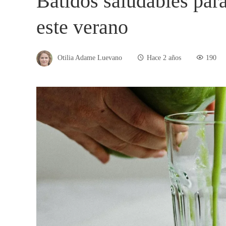
Batidos saludables par
este verano
Otilia Adame Luevano
Hace 2 años
190