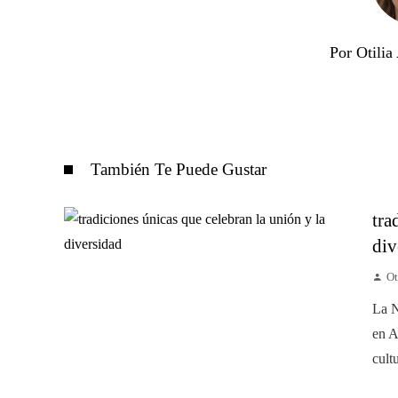
Por Otili
También Te Puede Gustar
tra
div
Ot
La N
en A
cult