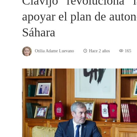
Clavijo “revoluciona” la
apoyar el plan de auto
Sáhara
Otilia Adame Luevano
Hace 2 años
165