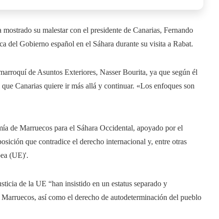
a mostrado su malestar con el presidente de Canarias, Fernando
ca del Gobierno español en el Sáhara durante su visita a Rabat.
 marroquí de Asuntos Exteriores, Nasser Bourita, ya que según él
 que Canarias quiere ir más allá y continuar. «Los enfoques son
omía de Marruecos para el Sáhara Occidental, apoyado por el
ición que contradice el derecho internacional y, entre otras
pea (UE)'.
usticia de la UE “han insistido en un estatus separado y
e a Marruecos, así como el derecho de autodeterminación del pueblo