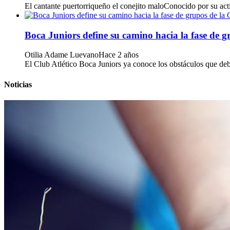
El cantante puertorriqueño el conejito maloConocido por su acti
Boca Juniors define su camino hacia la fase de 
Otilia Adame Luevano
Hace 2 años
El Club Atlético Boca Juniors ya conoce los obstáculos que deber
Noticias