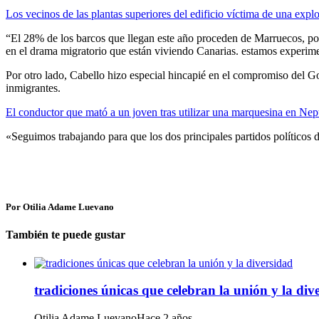
Los vecinos de las plantas superiores del edificio víctima de una exp
“El 28% de los barcos que llegan este año proceden de Marruecos, por l
en el drama migratorio que están viviendo Canarias. estamos experime
Por otro lado, Cabello hizo especial hincapié en el compromiso del Go
inmigrantes.
El conductor que mató a un joven tras utilizar una marquesina en Nep
«Seguimos trabajando para que los dos principales partidos políticos 
Por Otilia Adame Luevano
También te puede gustar
tradiciones únicas que celebran la unión y la div
Otilia Adame Luevano
Hace 2 años