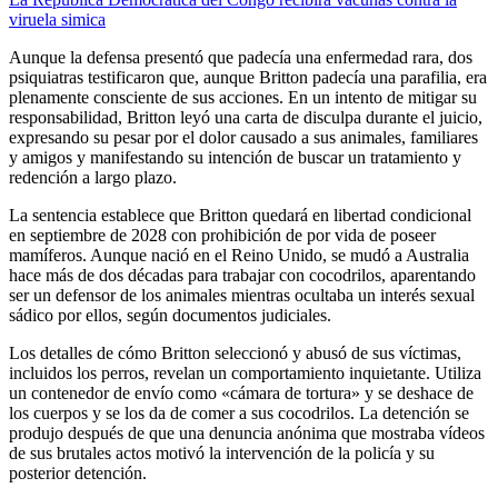
viruela simica
Aunque la defensa presentó que padecía una enfermedad rara, dos
psiquiatras testificaron que, aunque Britton padecía una parafilia, era
plenamente consciente de sus acciones. En un intento de mitigar su
responsabilidad, Britton leyó una carta de disculpa durante el juicio,
expresando su pesar por el dolor causado a sus animales, familiares
y amigos y manifestando su intención de buscar un tratamiento y
redención a largo plazo.
La sentencia establece que Britton quedará en libertad condicional
en septiembre de 2028 con prohibición de por vida de poseer
mamíferos. Aunque nació en el Reino Unido, se mudó a Australia
hace más de dos décadas para trabajar con cocodrilos, aparentando
ser un defensor de los animales mientras ocultaba un interés sexual
sádico por ellos, según documentos judiciales.
Los detalles de cómo Britton seleccionó y abusó de sus víctimas,
incluidos los perros, revelan un comportamiento inquietante. Utiliza
un contenedor de envío como «cámara de tortura» y se deshace de
los cuerpos y se los da de comer a sus cocodrilos. La detención se
produjo después de que una denuncia anónima que mostraba vídeos
de sus brutales actos motivó la intervención de la policía y su
posterior detención.