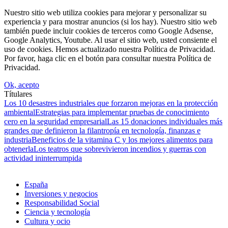
Nuestro sitio web utiliza cookies para mejorar y personalizar su
experiencia y para mostrar anuncios (si los hay). Nuestro sitio web
también puede incluir cookies de terceros como Google Adsense,
Google Analytics, Youtube. Al usar el sitio web, usted consiente el
uso de cookies. Hemos actualizado nuestra Política de Privacidad.
Por favor, haga clic en el botón para consultar nuestra Política de
Privacidad.
Ok, acepto
Títulares
Los 10 desastres industriales que forzaron mejoras en la protección
ambiental
Estrategias para implementar pruebas de conocimiento
cero en la seguridad empresarial
Las 15 donaciones individuales más
grandes que definieron la filantropía en tecnología, finanzas e
industria
Beneficios de la vitamina C y los mejores alimentos para
obtenerla
Los teatros que sobrevivieron incendios y guerras con
actividad ininterrumpida
España
Inversiones y negocios
Responsabilidad Social
Ciencia y tecnología
Cultura y ocio